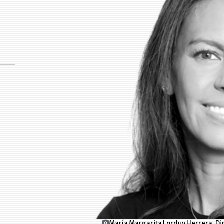
María Margarita Lorduy Herrera, Di