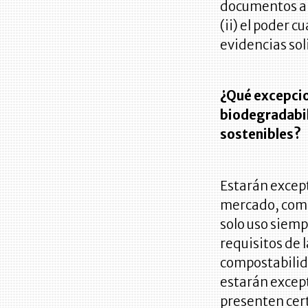
documentos apl
(ii) el poder 
evidencias sol
¿Qué excepcio
biodegradabil
sostenibles?
Estarán except
mercado, comer
solo uso siem
requisitos de 
compostabilid
estarán except
presenten cert