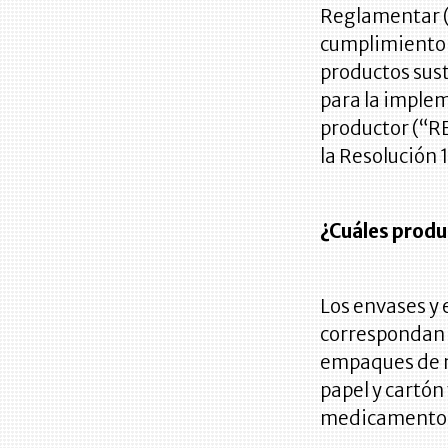
Reglamentar (i
cumplimiento d
productos sust
para la imple
productor (“REP
la Resolución 
¿Cuáles produ
Los envases y 
correspondan a
empaques de ma
papel y cartón
medicamentos