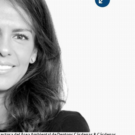
rectora del Área Ambiental de Dentons Cárdenas & Cárdenas