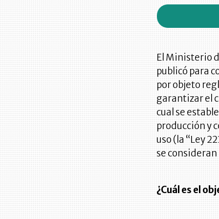
El Ministerio 
publicó para c
por objeto re
garantizar el 
cual se establ
producción y c
uso (la “Ley 2
se consideran 
¿Cuál es el ob