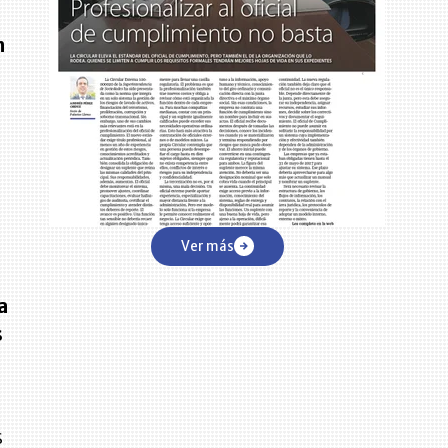
n
Ver más
a
s
s