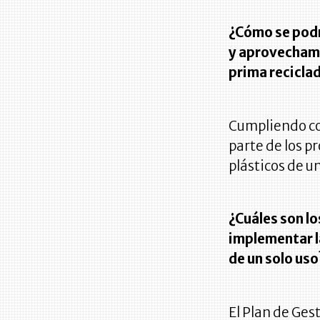
¿Cómo se podr
y aprovechami
prima recicla
Cumpliendo con
parte de los 
plásticos de un
¿Cuáles son l
implementar l
de un solo uso
El Plan de Ge