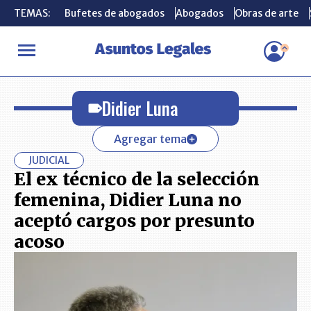
TEMAS:
TEMAS:
Bufetes de abogados
Bufetes de abogados
Abogados
Abogados
Obras de arte
Obras de arte
INICIO
Didier Luna
Didier Luna
Agregar tema
JUDICIAL
El ex técnico de la selección
femenina, Didier Luna no
aceptó cargos por presunto
acoso