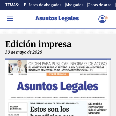
TEMAS:
TEMAS:
Bufetes de abogados
Bufetes de abogados
Abogados
Abogados
Obras de arte
Obras de arte
INICIO
Ediciones Impresas
Edición impresa
30 de mayo de 2026