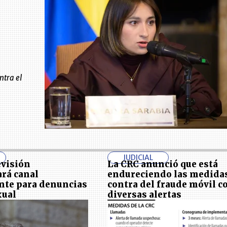
ntra el
JUDICIAL
evisión
La CRC anunció que está
rá canal
endureciendo las medida
nte para denuncias
contra del fraude móvil c
xual
diversas alertas