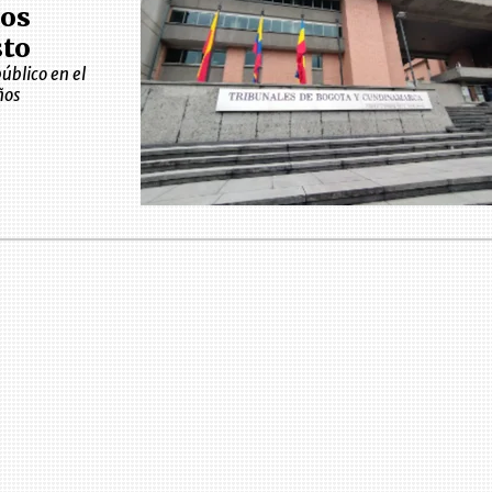
ños
sto
úblico en el
ños