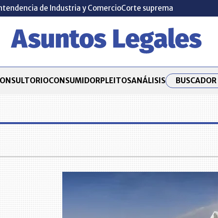
ntendencia de Industria y Comercio
Corte suprema
BUSCADOR 
ONSULTORIO
CONSUMIDOR
PLEITOS
ANÁLISIS