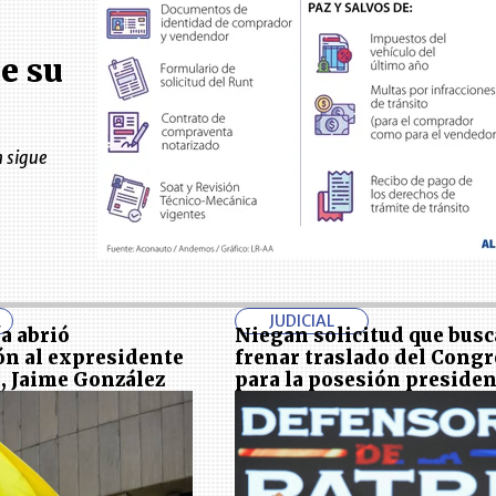
e su
n sigue
JUDICIAL
a abrió
Niegan solicitud que bus
ón al expresidente
frenar traslado del Cong
, Jaime González
para la posesión presiden