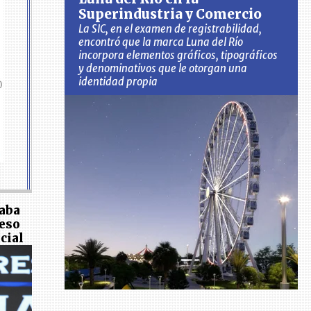
Superindustria y Comercio
La SIC, en el examen de registrabilidad,
encontró que la marca Luna del Río
incorpora elementos gráficos, tipográficos
y denominativos que le otorgan una
identidad propia
caba
reso
cial