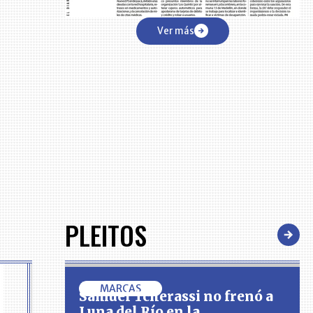
Ver más
PLEITOS
MARCAS
Samuel Tcherassi no frenó a
Luna del Río en la