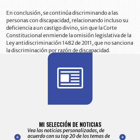
En conclusión, se continúa discriminando a las
personas con discapacidad, relacionando incluso su
deficiencia a un castigo divino, sin que la Corte
Constitucional enmiende la omisión legislativa de la
Ley antidiscriminación 1482 de 2011, que no sanciona
la discriminación por razón de discapacidad.
BITÁCORA 
ALERTAS
MI SELECCIÓN DE NOTICIAS
Recopilación
ónico las
Vea las noticias personalizadas, de
económicos 
r nuestro
acuerdo con su top 20 de los temas de
comportamie
amente para