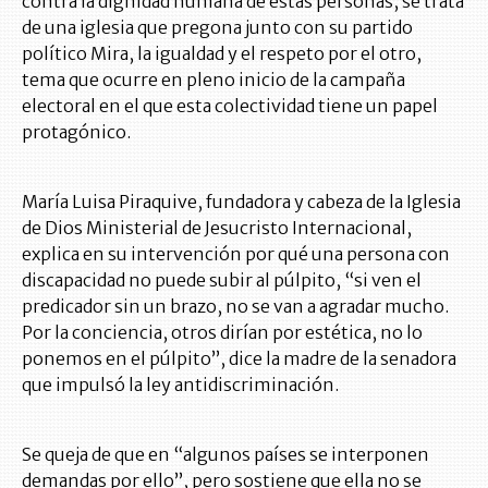
contra la dignidad humana de estas personas, se trata
de una iglesia que pregona junto con su partido
político Mira, la igualdad y el respeto por el otro,
tema que ocurre en pleno inicio de la campaña
electoral en el que esta colectividad tiene un papel
protagónico.
María Luisa Piraquive, fundadora y cabeza de la Iglesia
de Dios Ministerial de Jesucristo Internacional,
explica en su intervención por qué una persona con
discapacidad no puede subir al púlpito, “si ven el
predicador sin un brazo, no se van a agradar mucho.
Por la conciencia, otros dirían por estética, no lo
ponemos en el púlpito”, dice la madre de la senadora
que impulsó la ley antidiscriminación.
Se queja de que en “algunos países se interponen
demandas por ello”, pero sostiene que ella no se