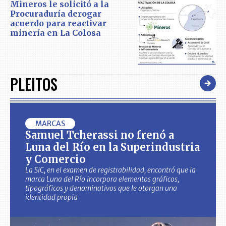
Mineros le solicitó a la
Procuraduría derogar
acuerdo para reactivar
minería en La Colosa
PLEITOS
MARCAS
Samuel Tcherassi no frenó a
Luna del Río en la Superindustria
y Comercio
La SIC, en el examen de registrabilidad, encontró que la
marca Luna del Río incorpora elementos gráficos,
tipográficos y denominativos que le otorgan una
identidad propia