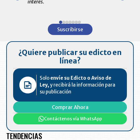
interés.
de las 10.0
ventas en C
Item
1
Suscribirse
of
7
¿Quiere publicar su edicto en
línea?
Solo
envíe su Edicto o Aviso de
Ley,
y recibirá la información para
su publicación
Comprar Ahora
Contáctenos vía WhatsApp
TENDENCIAS