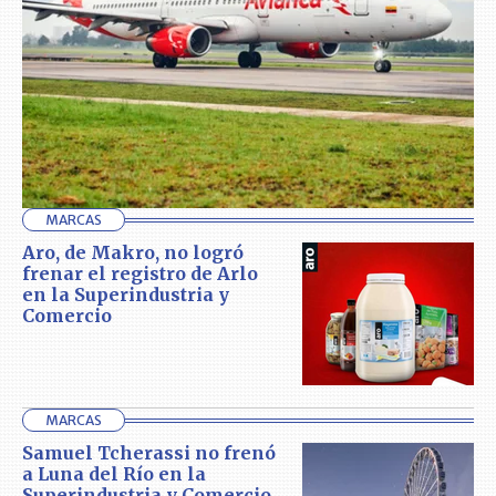
MARCAS
Aro, de Makro, no logró
frenar el registro de Arlo
en la Superindustria y
Comercio
MARCAS
Samuel Tcherassi no frenó
a Luna del Río en la
Superindustria y Comercio