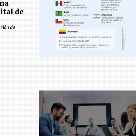
una
ital de
ación de