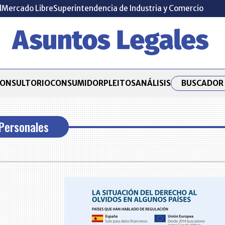
l
Mercado Libre
Superintendencia de Industria y Comercio
BUSCADOR 
ONSULTORIO
CONSUMIDOR
PLEITOS
ANÁLISIS
Personales