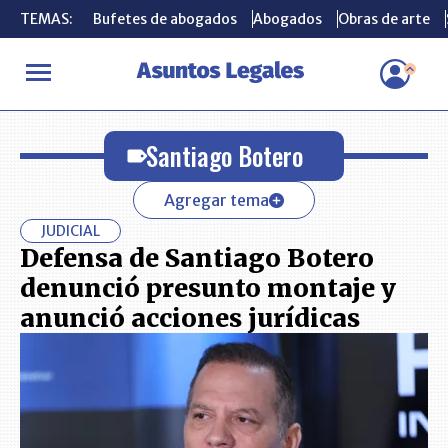
TEMAS:
TEMAS:
Bufetes de abogados
Bufetes de abogados
Abogados
Abogados
Obras de arte
Obras de arte
INICIO
Santiago Botero
Santiago Botero
Agregar tema
JUDICIAL
Defensa de Santiago Botero
denunció presunto montaje y
anunció acciones jurídicas