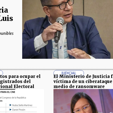
ria
Luis
punibles
JUDICIAL
tos para ocupar el
El Ministerio de Justicia 
gistrados del
víctima de un ciberataque
ional Electoral
medio de ransomware