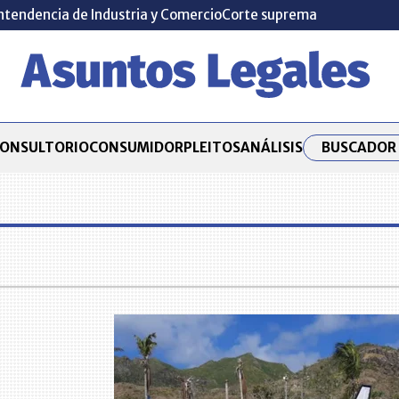
ntendencia de Industria y Comercio
Corte suprema
BUSCADOR 
ONSULTORIO
CONSUMIDOR
PLEITOS
ANÁLISIS