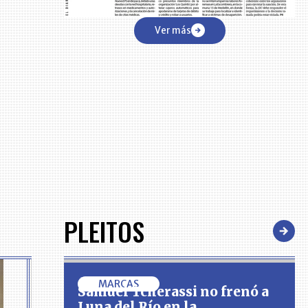
Ver más
PLEITOS
MARCAS
Samuel Tcherassi no frenó a
Luna del Río en la