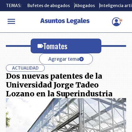
TEMAS:
TEMAS:
Bufetes de abogados
Bufetes de abogados
Abogados
Abogados
Inteligencia arti
Inteligencia arti
INICIO
Tomates
Tomates
Agregar tema
ACTUALIDAD
Dos nuevas patentes de la
Universidad Jorge Tadeo
Lozano en la Superindustria