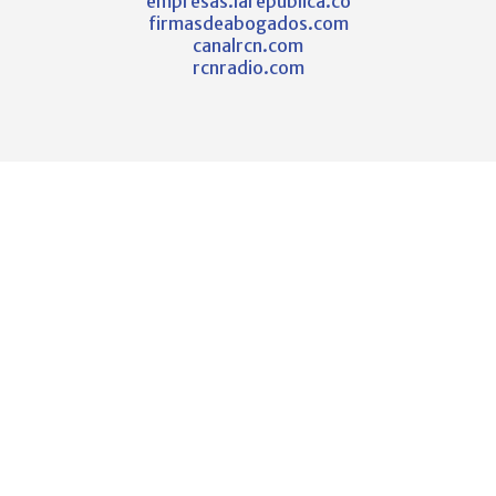
empresas.larepublica.co
firmasdeabogados.com
canalrcn.com
rcnradio.com