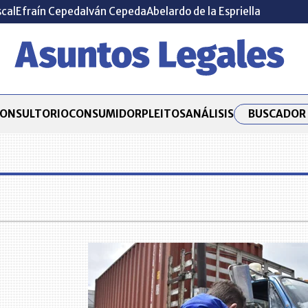
scal
Efraín Cepeda
Iván Cepeda
Abelardo de la Espriella
BUSCADOR 
ONSULTORIO
CONSUMIDOR
PLEITOS
ANÁLISIS