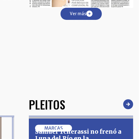
Ver más
PLEITOS
MARCAS
Samuel Tcherassi no frenó a
Luna del Río en la