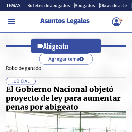
TEMAS:
TEMAS:
Bufetes de abogados
Bufetes de abogados
Abogados
Abogados
Obras de arte
Obras de arte
INICIO
Abigeato
Abigeato
Agregar tema
Robo de ganado.
JUDICIAL
El Gobierno Nacional objetó
proyecto de ley para aumentar
penas por abigeato