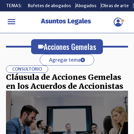
TEMAS:
TEMAS:
Bufetes de abogados
Bufetes de abogados
Abogados
Abogados
Obras de arte
Obras de arte
INICIO
Acciones Gemelas
Acciones Gemelas
Agregar tema
CONSULTORIO
Cláusula de Acciones Gemelas
en los Acuerdos de Accionistas