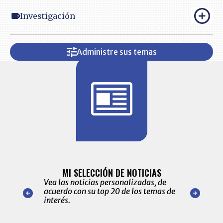
Investigación
Administre sus temas
BITÁCORA 
ALERTAS
MI SELECCIÓN DE NOTICIAS
Recopilación
ónico las
Vea las noticias personalizadas, de
económicos 
r nuestro
acuerdo con su top 20 de los temas de
comportamie
amente para
interés.
de las 10.0
ventas en C