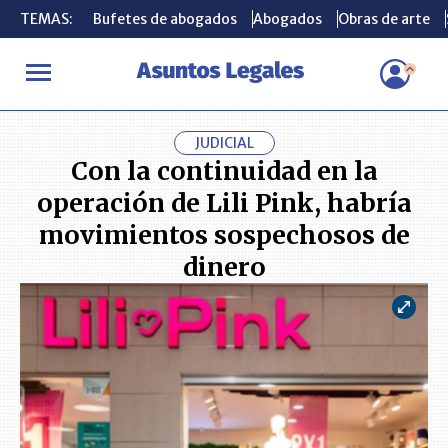
TEMAS:
TEMAS:
Bufetes de abogados
Bufetes de abogados
Abogados
Abogados
Obras de arte
Obras de arte
INICIO
ACTUALIDAD
Con la continuidad en la operación de Lil
JUDICIAL
Con la continuidad en la
operación de Lili Pink, habría
movimientos sospechosos de
dinero