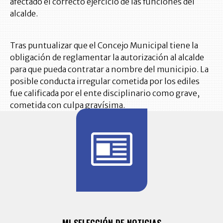
afectado el correcto ejercicio de las funciones del
alcalde.
Tras puntualizar que el Concejo Municipal tiene la
obligación de reglamentar la autorización al alcalde
para que pueda contratar a nombre del municipio. La
posible conducta irregular cometida por los ediles
fue calificada por el ente disciplinario como grave,
cometida con culpa gravísima.
BITÁCORA 
ALERTAS