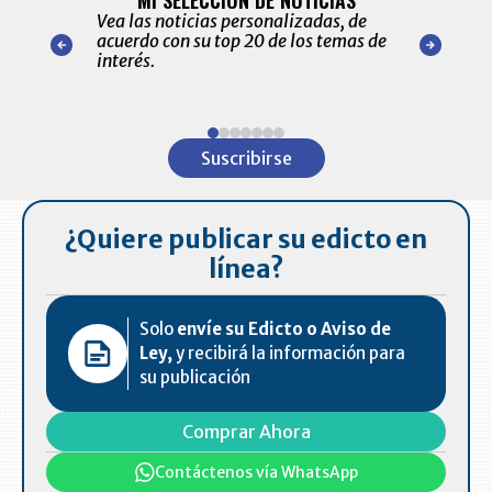
MI SELECCIÓN DE NOTICIAS
Recopilación
ónico las
Vea las noticias personalizadas, de
económicos 
r nuestro
acuerdo con su top 20 de los temas de
comportamie
amente para
interés.
de las 10.0
ventas en C
Item
1
Suscribirse
of
7
¿Quiere publicar su edicto en
línea?
Solo
envíe su Edicto o Aviso de
Ley,
y recibirá la información para
su publicación
Comprar Ahora
Contáctenos vía WhatsApp