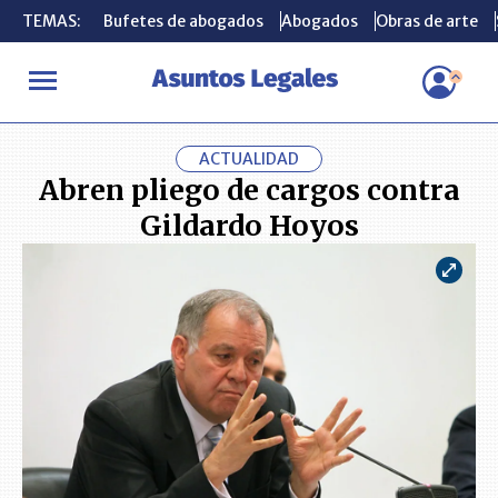
TEMAS:
TEMAS:
Bufetes de abogados
Bufetes de abogados
Abogados
Abogados
Obras de arte
Obras de arte
INICIO
ACTUALIDAD
Abren pliego de cargos contra Gildardo H
ACTUALIDAD
Abren pliego de cargos contra
Gildardo Hoyos