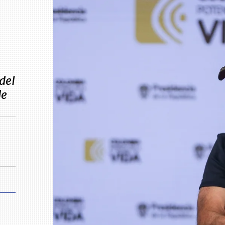
del
de