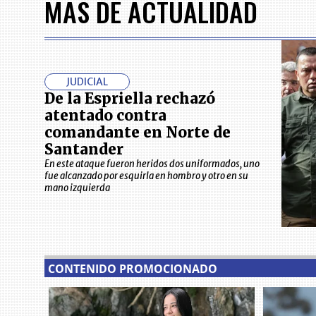
MÁS DE ACTUALIDAD
7
JUDICIAL
De la Espriella rechazó
atentado contra
comandante en Norte de
Santander
En este ataque fueron heridos dos uniformados, uno
fue alcanzado por esquirla en hombro y otro en su
mano izquierda