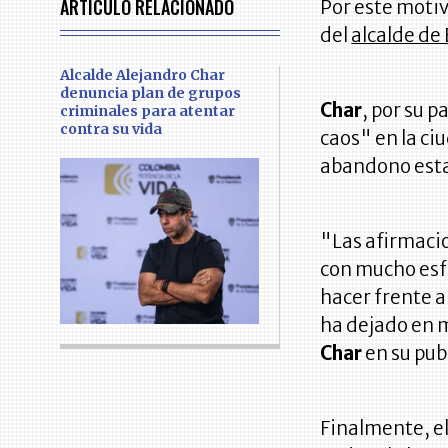
ARTÍCULO RELACIONADO
Por este motiv
del
alcalde de
Alcalde Alejandro Char
denuncia plan de grupos
Char
, por su 
criminales para atentar
contra su vida
caos" en la ci
abandono estat
"Las afirmacio
con mucho esf
hacer frente a
ha dejado en 
Char
en su pub
Finalmente, e