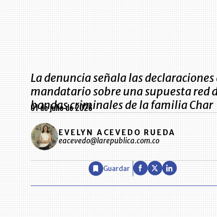
La denuncia señala las declaraciones 
mandatario sobre una supuesta red 
bandas criminales de la familia Char
01 de julio de 2026
EVELYN ACEVEDO RUEDA
eacevedo@larepublica.com.co
Guardar