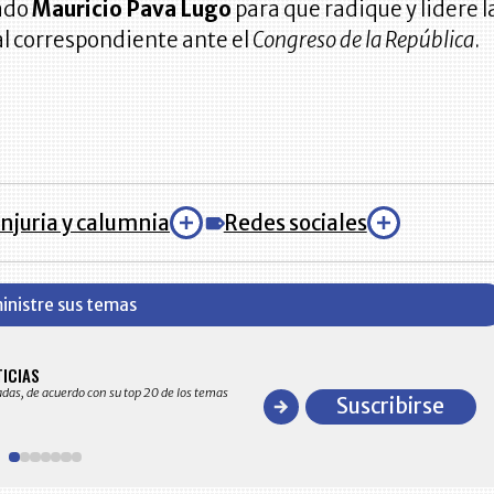
ado
Mauricio Pava Lugo
para que radique y lidere l
l correspondiente ante el
Congreso de la República
.
Injuria y calumnia
Redes sociales
inistre sus temas
BITÁCORA EMPRESARIAL 10.000 LR
TICIAS
Recopilación clasificada por sectores económico
adas, de acuerdo con su top 20 de los temas
comportamiento general y detallado de las 10
Suscribirse
en ventas en Colombia