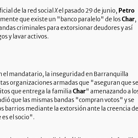
icial de la red social
X
el pasado 29 de junio,
Petro
lmente que existe un "banco paralelo" de los
Char
,
bandas criminales para extorsionar deudores y así
os y lavar activos.
 el mandatario, la inseguridad en Barranquilla
stas organizaciones armadas que "aseguran que s
itos que entrega la familia
Char
" amenazando a lo
ñadió que las mismas bandas "compran votos" y se
s barrios mediante la extorsión ante la creencia d
 es el socio".