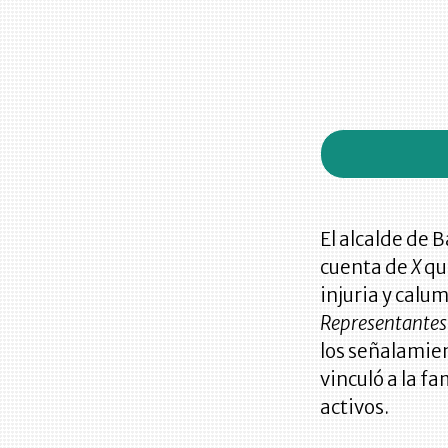
El alcalde de 
cuenta de
X
qu
injuria y calu
Representantes
los señalamie
vinculó a la f
activos.