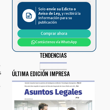
Solo
envíe su Edicto o
Aviso de Ley,
y recibirá la
información para su
publicación
Comprar ahora
Contáctenos vía WhatsApp
TENDENCIAS
e
ÚLTIMA EDICIÓN IMPRESA
s
e