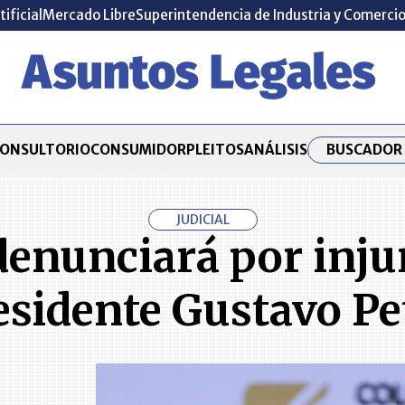
tificial
Mercado Libre
Superintendencia de Industria y Comerci
BUSCADOR 
ONSULTORIO
CONSUMIDOR
PLEITOS
ANÁLISIS
JUDICIAL
denunciará por injur
esidente Gustavo Pe