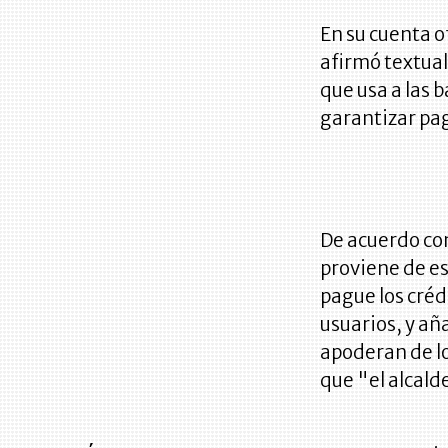
En su cuenta of
afirmó textua
que usa a las 
garantizar pag
De acuerdo con
proviene de e
pague los créd
usuarios, y a
apoderan de lo
que "el alcalde