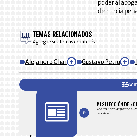
poder al abog
denuncia pena
TEMAS RELACIONADOS
Agregue sus temas de interés
Alejandro Char
Gustavo Petro
Adm
FICACIONES Y ALERTAS
MI SELECCIÓN DE NO
 en su correo electrónico las noticias seleccionadas por nuestro
Vea las noticias personaliz
 editorial exclusivamente para usted.
de interés.
Item
1
of