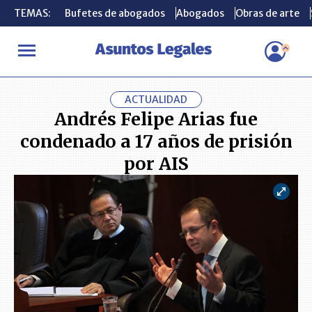
TEMAS:
TEMAS:
Bufetes de abogados
Bufetes de abogados
Abogados
Abogados
Obras de arte
Obras de arte
INICIO
ACTUALIDAD
Andrés Felipe Arias fue condenado a 17 año
ACTUALIDAD
Andrés Felipe Arias fue
condenado a 17 años de prisión
por AIS