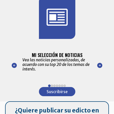
BITÁCORA 
ALERTAS
MI SELECCIÓN DE NOTICIAS
Recopilación
ónico las
Vea las noticias personalizadas, de
económicos 
r nuestro
acuerdo con su top 20 de los temas de
comportamie
amente para
interés.
de las 10.0
ventas en C
Item
1
Suscribirse
of
7
¿Quiere publicar su edicto en