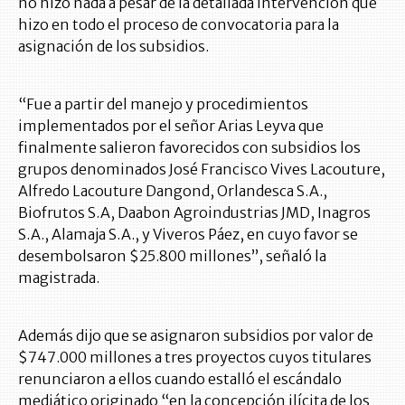
no hizo nada a pesar de la detallada intervención que
hizo en todo el proceso de convocatoria para la
asignación de los subsidios.
“Fue a partir del manejo y procedimientos
implementados por el señor Arias Leyva que
finalmente salieron favorecidos con subsidios los
grupos denominados José Francisco Vives Lacouture,
Alfredo Lacouture Dangond, Orlandesca S.A.,
Biofrutos S.A, Daabon Agroindustrias JMD, Inagros
S.A., Alamaja S.A., y Viveros Páez, en cuyo favor se
desembolsaron $25.800 millones”, señaló la
magistrada.
Además dijo que se asignaron subsidios por valor de
$747.000 millones a tres proyectos cuyos titulares
renunciaron a ellos cuando estalló el escándalo
mediático originado “en la concepción ilícita de los