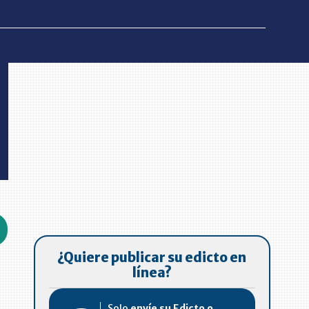
¿Quiere publicar su edicto en
línea?
Solo
envíe su Edicto o