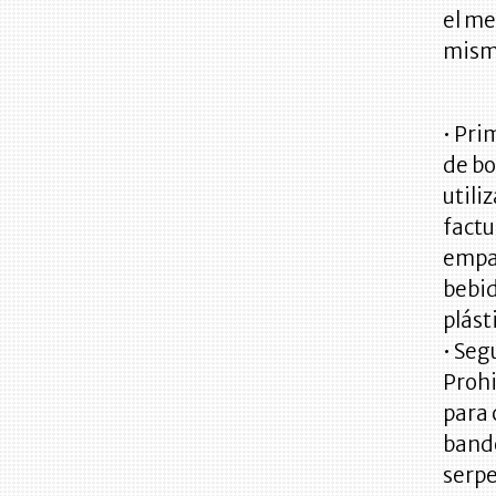
el me
mismo
• Pri
de bo
utili
factu
empac
bebid
plást
• Seg
Prohi
para 
bande
serpe