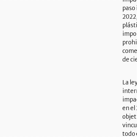
paso 
2022,
plást
impor
prohi
comer
de ci
La le
inter
impac
en el
objet
vincu
todo 