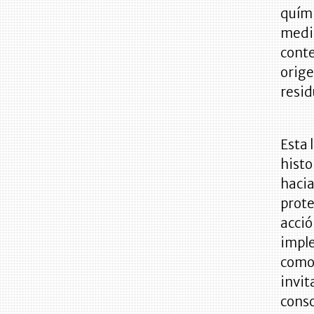
quími
medio
conte
orige
resid
Esta 
histo
hacia
prote
acció
imple
como 
invit
consc