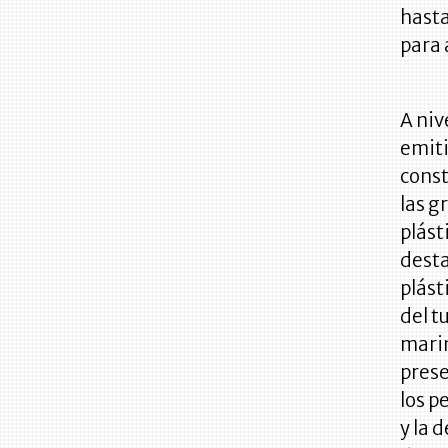
hasta
para 
A niv
emiti
const
las g
plást
desta
plást
del t
marin
prese
los p
y la 