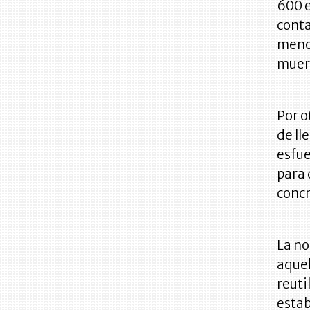
600 e
conta
menos
muert
Por o
de ll
esfue
para 
concr
La no
aquel
reuti
estab