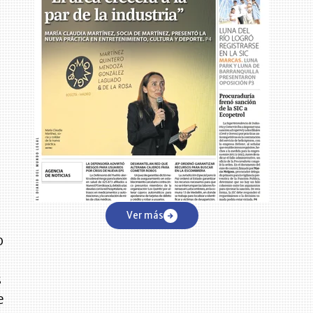
a
Ver más
o
e
s
e