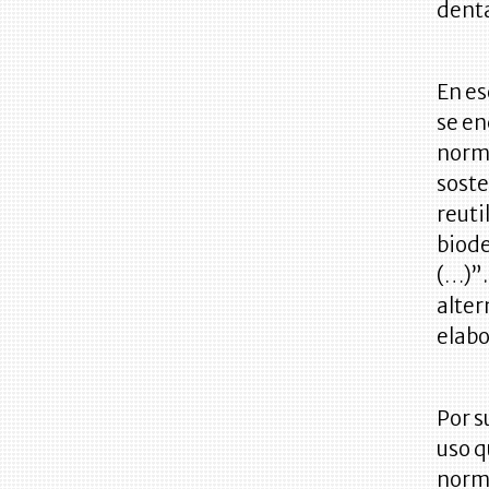
denta
En es
se en
norma
soste
reuti
biode
(…)”.
alter
elabo
Por s
uso q
norm