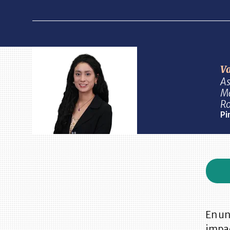
Va
As
Ma
R
Pi
En un
impac