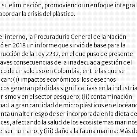
 su eliminación, promoviendo un enfoque integral
abordar la crisis del plástico.
el interno, la Procuraduría General de la Nación
ó en 2018 un informe que sirvió de base para la
rucción de la Ley 2232, en el que puso de presente
raves consecuencias de la inadecuada gestión del
ico de un solo uso en Colombia, entre las que se
can: (i) impactos económicos: los desechos
icos generan pérdidas significativas en la industri
urismo y en el sector pesquero; (ii) contaminación
a: La gran cantidad de micro plásticos en el océan
nta un alto riesgo de ser incorporada en la dieta d
eces, afectando la salud de los ecosistemas marino
del ser humano; y (iii) daño a la fauna marina: Más d