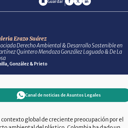
Guardar
leria Erazo Suárez
ociada Derecho Ambiental & Desarrollo Sostenible en
rtínez Quintero Mendoza González Laguado & De La
osa
nilla, González & Prieto
Canal de noticias de Asuntos Legales
 contexto global de creciente preocupación por el
to ambiental del plástico, Colombia ha dado un