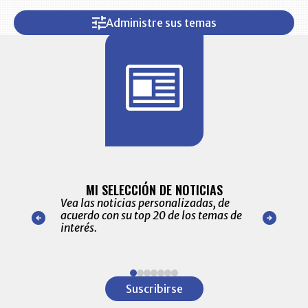
Administre sus temas
BITÁCORA 
ALERTAS
MI SELECCIÓN DE NOTICIAS
Recopilación
ónico las
Vea las noticias personalizadas, de
económicos 
r nuestro
acuerdo con su top 20 de los temas de
comportamie
amente para
interés.
de las 10.0
ventas en C
Item
1
Suscribirse
of
7