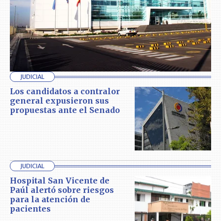
JUDICIAL
Los candidatos a contralor
general expusieron sus
propuestas ante el Senado
JUDICIAL
Hospital San Vicente de
Paúl alertó sobre riesgos
para la atención de
pacientes