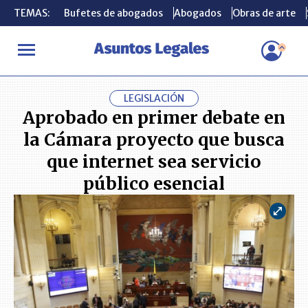
TEMAS:
TEMAS:
Bufetes de abogados
Bufetes de abogados
Abogados
Abogados
Obras de arte
Obras de arte
INICIO
ACTUALIDAD
Aprobado en primer debate en la Cámara pr
LEGISLACIÓN
Aprobado en primer debate en
la Cámara proyecto que busca
que internet sea servicio
público esencial