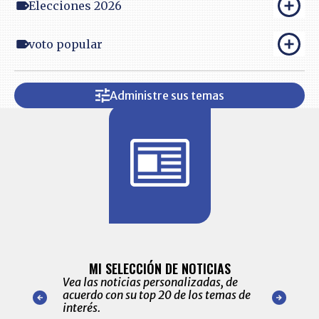
Elecciones 2026
voto popular
Administre sus temas
BITÁCORA 
ALERTAS
MI SELECCIÓN DE NOTICIAS
Recopilación
ónico las
Vea las noticias personalizadas, de
económicos 
r nuestro
acuerdo con su top 20 de los temas de
comportamie
amente para
interés.
de las 10.0