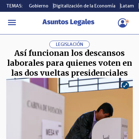
TEMAS:
TEMAS:
Gobierno
Gobierno
Digitalización de la Economía
Digitalización de la Economía
Latam
Latam
INICIO
ACTUALIDAD
Así funcionan los descansos laborales para
LEGISLACIÓN
Así funcionan los descansos
laborales para quienes voten en
las dos vueltas presidenciales