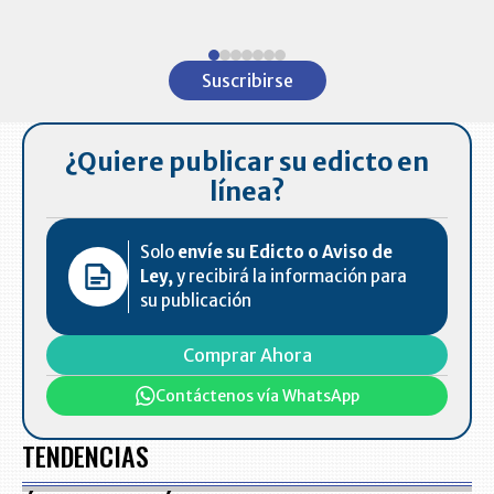
ventas en C
Item
1
Suscribirse
of
7
¿Quiere publicar su edicto en
línea?
Solo
envíe su Edicto o Aviso de
Ley,
y recibirá la información para
su publicación
Comprar Ahora
Contáctenos vía WhatsApp
TENDENCIAS