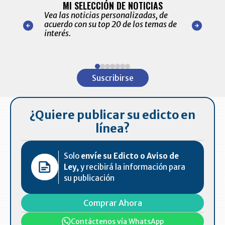
ALERTAS
MI SELECCIÓN DE NOTICIAS
Recopilación
ónico las
Vea las noticias personalizadas, de
económicos 
r nuestro
acuerdo con su top 20 de los temas de
comportamie
amente para
interés.
de las 10.0
ventas en C
Item
1
Suscribirse
of
7
¿Quiere publicar su edicto en
línea?
Solo
envíe su Edicto o Aviso de
Ley,
y recibirá la información para
su publicación
Comprar Ahora
Contáctenos vía WhatsApp