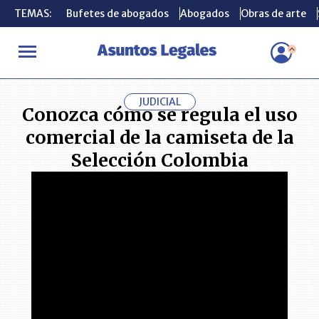
TEMAS:
TEMAS:
Bufetes de abogados
Bufetes de abogados
Abogados
Abogados
Obras de arte
Obras de arte
INICIO
ACTUALIDAD
Conozca cómo se regula el uso comercial d
JUDICIAL
Conozca cómo se regula el uso
comercial de la camiseta de la
Selección Colombia