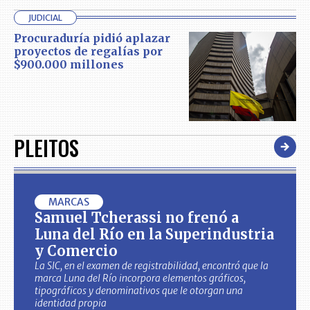
JUDICIAL
Procuraduría pidió aplazar
proyectos de regalías por
$900.000 millones
PLEITOS
MARCAS
Samuel Tcherassi no frenó a
Luna del Río en la Superindustria
y Comercio
La SIC, en el examen de registrabilidad, encontró que la
marca Luna del Río incorpora elementos gráficos,
tipográficos y denominativos que le otorgan una
identidad propia