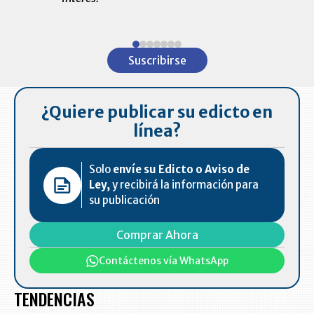
ventas en C
Item
1
Suscribirse
of
7
¿Quiere publicar su edicto en
línea?
Solo
envíe su Edicto o Aviso de
Ley,
y recibirá la información para
su publicación
Comprar Ahora
Contáctenos vía WhatsApp
TENDENCIAS