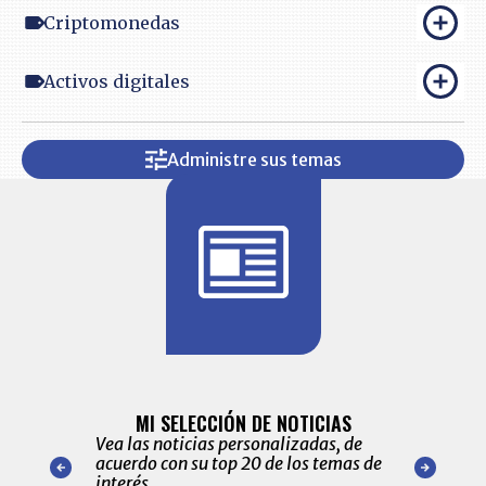
Criptomonedas
Activos digitales
Administre sus temas
BITÁCORA 
ALERTAS
MI SELECCIÓN DE NOTICIAS
Recopilación
ónico las
Vea las noticias personalizadas, de
económicos 
r nuestro
acuerdo con su top 20 de los temas de
comportamie
amente para
interés.
de las 10.0