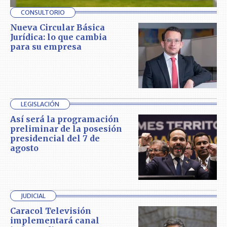
CONSULTORIO
Nueva Circular Básica
Jurídica: lo que cambia
para su empresa
LEGISLACIÓN
Así será la programación
preliminar de la posesión
presidencial del 7 de
agosto
JUDICIAL
Caracol Televisión
implementará canal