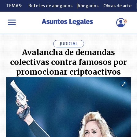
TEMAS:
TEMAS:
Bufetes de abogados
Bufetes de abogados
Abogados
Abogados
Obras de arte
Obras de arte
INICIO
ACTUALIDAD
Avalancha de demandas colectivas contra
JUDICIAL
Avalancha de demandas
colectivas contra famosos por
promocionar criptoactivos