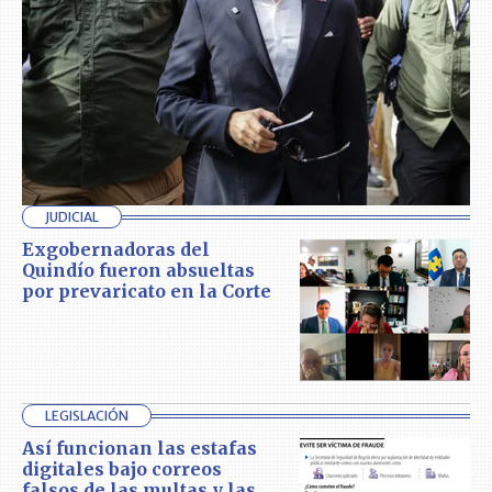
JUDICIAL
Exgobernadoras del
Quindío fueron absueltas
por prevaricato en la Corte
LEGISLACIÓN
Así funcionan las estafas
digitales bajo correos
falsos de las multas y las