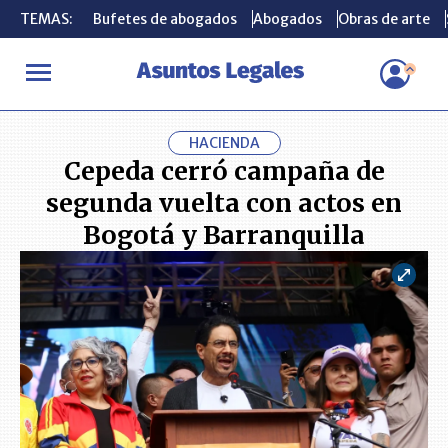
TEMAS:
TEMAS:
Bufetes de abogados
Bufetes de abogados
Abogados
Abogados
Obras de arte
Obras de arte
INICIO
ACTUALIDAD
Cepeda cerró campaña de segunda vuelta 
HACIENDA
Cepeda cerró campaña de
segunda vuelta con actos en
Bogotá y Barranquilla