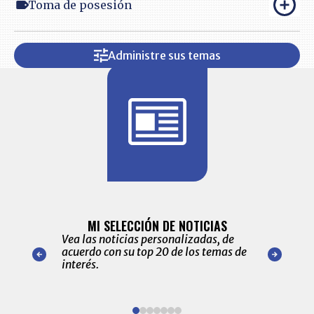
Toma de posesión
Administre sus temas
BITÁCORA 
ALERTAS
MI SELECCIÓN DE NOTICIAS
Recopilación
ónico las
Vea las noticias personalizadas, de
económicos 
r nuestro
acuerdo con su top 20 de los temas de
comportamie
amente para
interés.
de las 10.0
ventas en C
Item