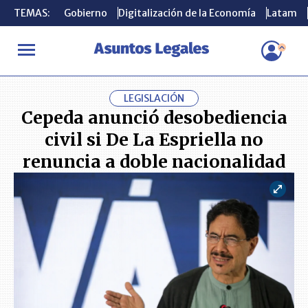
TEMAS:
TEMAS:
Gobierno
Gobierno
Digitalización de la Economía
Digitalización de la Economía
Latam
Latam
INICIO
ACTUALIDAD
Cepeda anunció desobediencia civil si De L
LEGISLACIÓN
Cepeda anunció desobediencia
civil si De La Espriella no
renuncia a doble nacionalidad