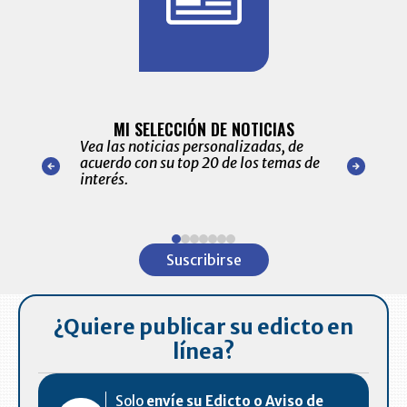
BITÁCORA 
ALERTAS
MI SELECCIÓN DE NOTICIAS
Recopilación
ónico las
Vea las noticias personalizadas, de
económicos 
r nuestro
acuerdo con su top 20 de los temas de
comportamie
amente para
interés.
de las 10.0
ventas en C
Item
1
Suscribirse
of
7
¿Quiere publicar su edicto en
línea?
Solo
envíe su Edicto o Aviso de