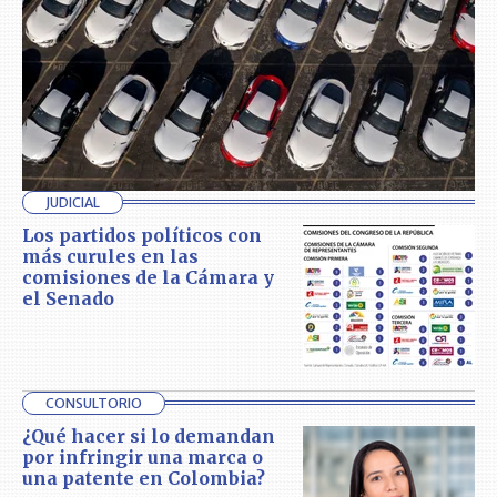
JUDICIAL
Los partidos políticos con
más curules en las
comisiones de la Cámara y
el Senado
CONSULTORIO
¿Qué hacer si lo demandan
por infringir una marca o
una patente en Colombia?