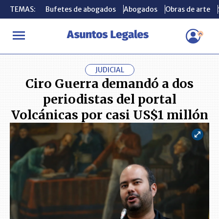
TEMAS:
TEMAS:
Bufetes de abogados
Bufetes de abogados
Abogados
Abogados
Obras de arte
Obras de arte
INICIO
ACTUALIDAD
Ciro Guerra demandó a dos periodistas del
JUDICIAL
Ciro Guerra demandó a dos
periodistas del portal
Volcánicas por casi US$1 millón