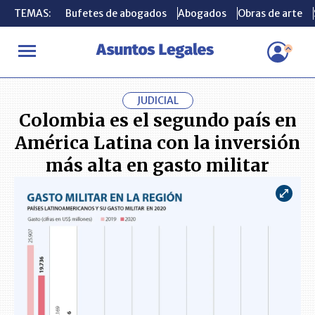
TEMAS:
TEMAS:
Bufetes de abogados
Bufetes de abogados
Abogados
Abogados
Obras de arte
Obras de arte
INICIO
ACTUALIDAD
Colombia es el segundo país en América Lat
JUDICIAL
Colombia es el segundo país en
América Latina con la inversión
más alta en gasto militar