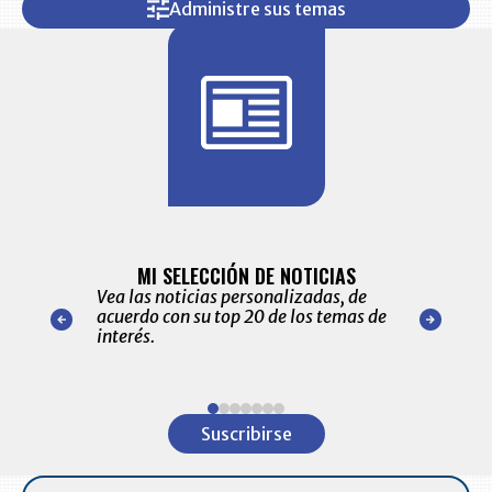
Administre sus temas
BITÁCORA 
ALERTAS
MI SELECCIÓN DE NOTICIAS
Recopilación
ónico las
Vea las noticias personalizadas, de
económicos 
r nuestro
acuerdo con su top 20 de los temas de
comportamie
amente para
interés.
de las 10.0
ventas en C
Item
1
Suscribirse
of
7