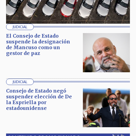
JUDICIAL
El Consejo de Estado
suspende la designación
de Mancuso como un
gestor de paz
JUDICIAL
Consejo de Estado negó
suspender elección de De
la Espriella por
estadounidense