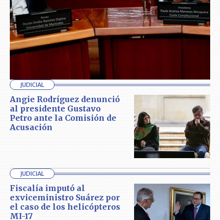
JUDICIAL
Angie Rodríguez denunció
al presidente Gustavo
Petro ante la Comisión de
Acusación
JUDICIAL
Fiscalía imputó al
exviceministro Suárez por
el caso de los helicópteros
MI-17