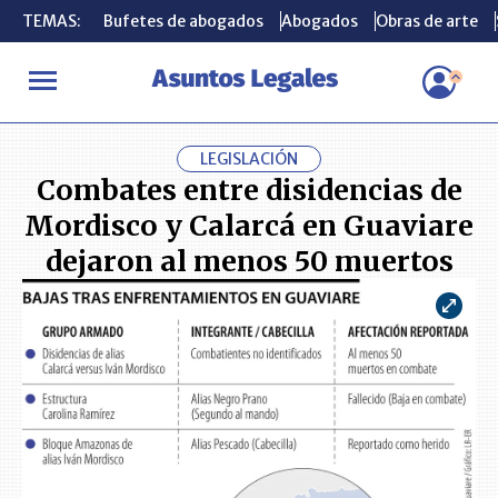
TEMAS:
TEMAS:
Bufetes de abogados
Bufetes de abogados
Abogados
Abogados
Obras de arte
Obras de arte
INICIO
ACTUALIDAD
Combates entre disidencias de Mordisco y
LEGISLACIÓN
Combates entre disidencias de
Mordisco y Calarcá en Guaviare
dejaron al menos 50 muertos