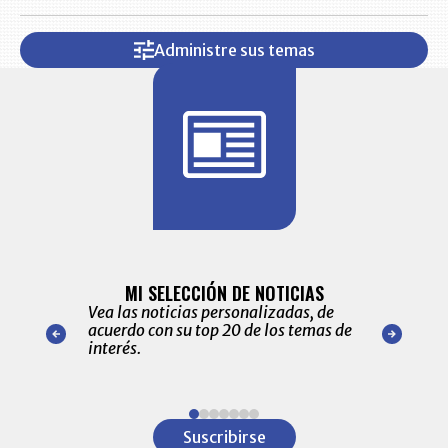
Administre sus temas
BITÁCORA 
ALERTAS
MI SELECCIÓN DE NOTICIAS
Recopilación
ónico las
Vea las noticias personalizadas, de
económicos 
r nuestro
acuerdo con su top 20 de los temas de
comportamie
amente para
interés.
de las 10.0
ventas en C
Item
1
Suscribirse
of