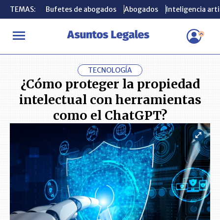
TEMAS:
TEMAS:
Bufetes de abogados
Bufetes de abogados
Abogados
Abogados
Inteligencia arti
Inteligencia arti
INICIO
ACTUALIDAD
¿Cómo proteger la propiedad intelectual 
TECNOLOGÍA
¿Cómo proteger la propiedad
intelectual con herramientas
como el ChatGPT?