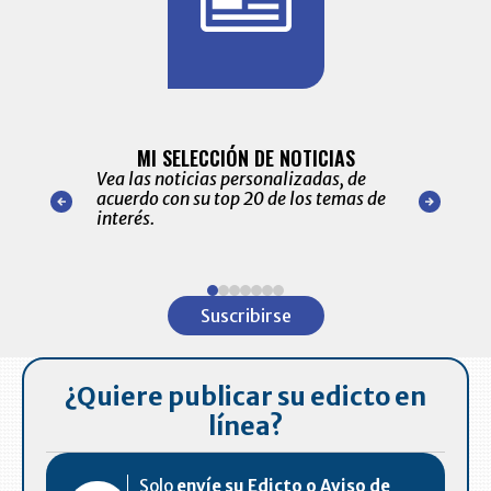
BITÁCORA 
ALERTAS
MI SELECCIÓN DE NOTICIAS
Recopilación
ónico las
Vea las noticias personalizadas, de
económicos 
r nuestro
acuerdo con su top 20 de los temas de
comportamie
amente para
interés.
de las 10.0
ventas en C
Item
1
Suscribirse
of
7
¿Quiere publicar su edicto en
línea?
Solo
envíe su Edicto o Aviso de