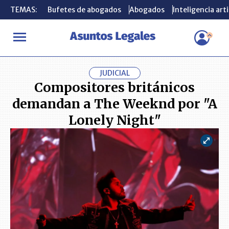
TEMAS:
TEMAS:
Bufetes de abogados
Bufetes de abogados
Abogados
Abogados
Inteligencia arti
Inteligencia arti
INICIO
ACTUALIDAD
Compositores británicos demandan a The 
JUDICIAL
Compositores británicos
demandan a The Weeknd por "A
Lonely Night"