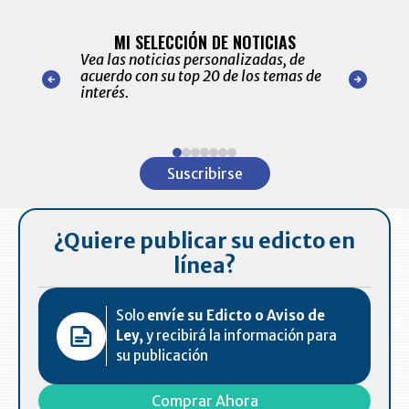
BITÁCORA 
ALERTAS
MI SELECCIÓN DE NOTICIAS
Recopilación
ónico las
Vea las noticias personalizadas, de
económicos 
r nuestro
acuerdo con su top 20 de los temas de
comportamie
amente para
interés.
de las 10.0
ventas en C
Item
1
Suscribirse
of
7
¿Quiere publicar su edicto en
línea?
Solo
envíe su Edicto o Aviso de
Ley,
y recibirá la información para
su publicación
Comprar Ahora