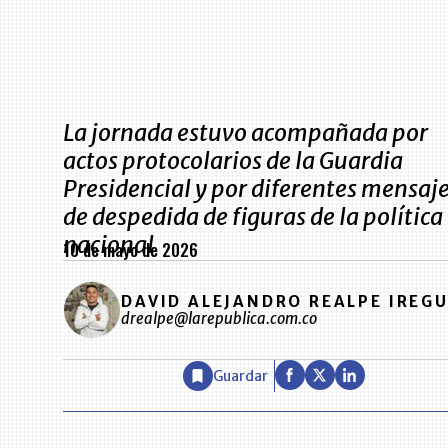
La jornada estuvo acompañada por
actos protocolarios de la Guardia
Presidencial y por diferentes mensaj
de despedida de figuras de la política
nacional
10 de mayo de 2026
DAVID ALEJANDRO REALPE IREGU
drealpe@larepublica.com.co
Guardar