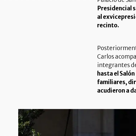
Presidencial s
al exvicepresi
recinto.
Posteriormente
Carlos acompa
integrantes de
hasta el Salón
familiares, di
acudieron a da