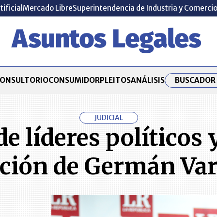
tificial
Mercado Libre
Superintendencia de Industria y Comerci
BUSCADOR 
ONSULTORIO
CONSUMIDOR
PLEITOS
ANÁLISIS
JUDICIAL
e líderes políticos y
lación de Germán Var