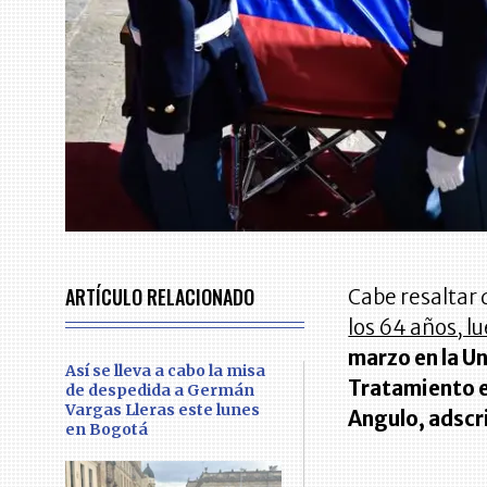
ARTÍCULO RELACIONADO
Cabe resaltar
los 64 años, 
marzo en la U
Así se lleva a cabo la misa
Tratamiento e
de despedida a Germán
Vargas Lleras este lunes
Angulo, adscr
en Bogotá