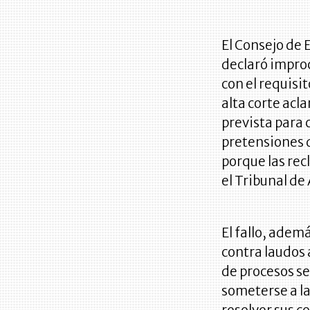
El Consejo de 
declaró improc
con el requisit
alta corte acl
prevista para 
pretensiones d
porque las re
el Tribunal de
El fallo, adem
contra laudos 
de procesos se
someterse a la