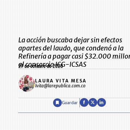
La acción buscaba dejar sin efectos
apartes del laudo, que condenó a la
Refinería a pagar casi $32.000 millo
al consorcio ICG-ICSAS
27 de octubre de 2020
LAURA VITA MESA
lvita@larepublica.com.co
Guardar