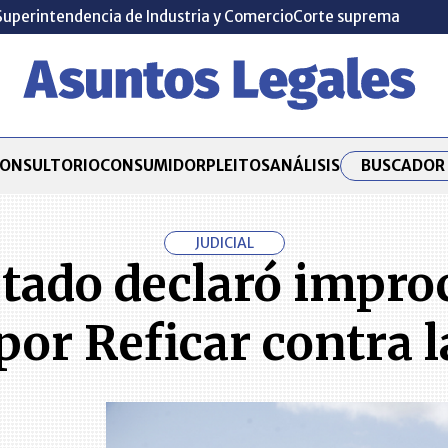
Superintendencia de Industria y Comercio
Corte suprema
BUSCADOR 
ONSULTORIO
CONSUMIDOR
PLEITOS
ANÁLISIS
JUDICIAL
tado declaró impro
por Reficar contra l