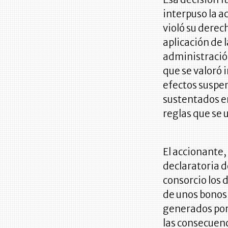
interpuso la a
violó su derech
aplicación de l
administración
que se valoró
efectos suspen
sustentados en
reglas que se 
El accionante,
declaratoria d
consorcio los 
de unos bonos,
generados por 
las consecuenc