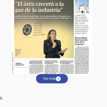
Ver más
r
as