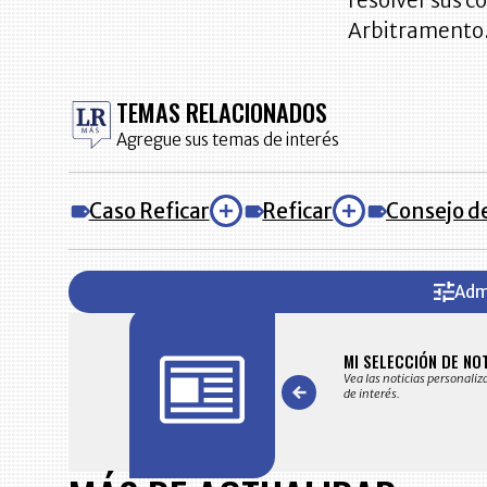
resolver sus c
Arbitramento
TEMAS RELACIONADOS
Agregue sus temas de interés
Caso Reficar
Reficar
Consejo d
Adm
FICACIONES Y ALERTAS
MI SELECCIÓN DE NO
 en su correo electrónico las noticias seleccionadas por nuestro
Vea las noticias personaliz
 editorial exclusivamente para usted.
de interés.
Item
1
of