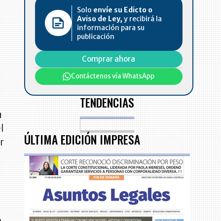
l
Solo
envíe su Edicto o
Aviso de Ley,
y recibirá la
información para su
publicación
Comprar ahora
Contáctenos vía WhatsApp
TENDENCIAS
a
l
ÚLTIMA EDICIÓN IMPRESA
r
e