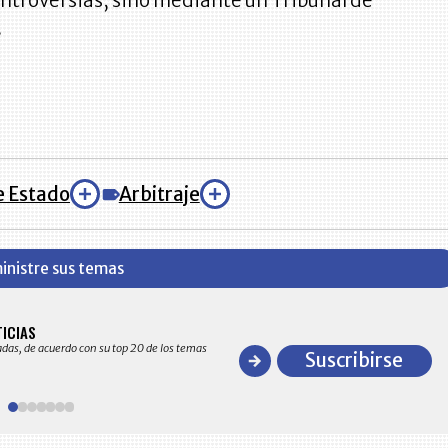
ontroversias, sino mediante un Tribunal de
.
e Estado
Arbitraje
inistre sus temas
BITÁCORA EMPRESARIAL 10.000 LR
TICIAS
Recopilación clasificada por sectores económico
adas, de acuerdo con su top 20 de los temas
comportamiento general y detallado de las 10
Suscribirse
en ventas en Colombia