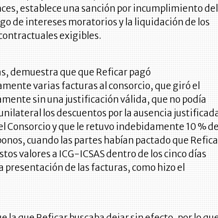
nces, establece una sanción por incumplimiento de
ago de intereses moratorios y la liquidación de los
ontractuales exigibles.
más, demuestra que que Reficar pagó
ente varias facturas al consorcio, que giró el
amente sin una justificación válida, que no podía
 unilateral los descuentos por la ausencia justificad
el Consorcio y que le retuvo indebidamente 10 % de
bonos, cuando las partes habían pactado que Refica
estos valores a ICG-ICSAS dentro de los cinco días
la presentación de las facturas, como hizo el
ue la que Reficar buscaba dejar sin efecto, por lo qu