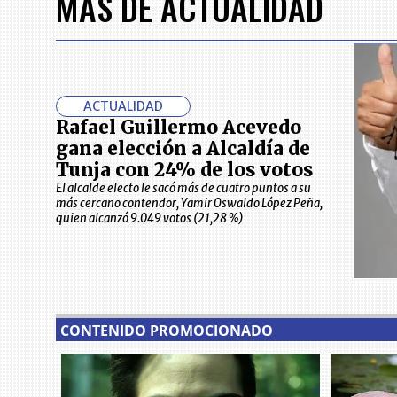
MÁS DE ACTUALIDAD
7
ACTUALIDAD
Rafael Guillermo Acevedo
gana elección a Alcaldía de
Tunja con 24% de los votos
El alcalde electo le sacó más de cuatro puntos a su
más cercano contendor, Yamir Oswaldo López Peña,
quien alcanzó 9.049 votos (21,28 %)