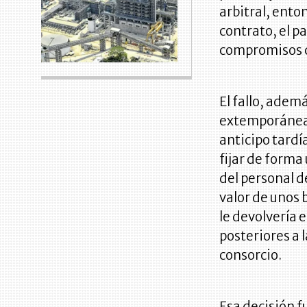
arbitral, ento
contrato, el p
compromisos c
El fallo, ade
extemporáneam
anticipo tardí
fijar de forma
del personal d
valor de unos 
le devolvería 
posteriores a 
consorcio.
Esa decisión f