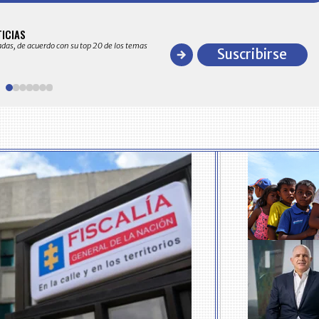
BITÁCORA EMPRESARIAL 10.000 LR
TICIAS
Recopilación clasificada por sectores económico
adas, de acuerdo con su top 20 de los temas
comportamiento general y detallado de las 10
Suscribirse
en ventas en Colombia