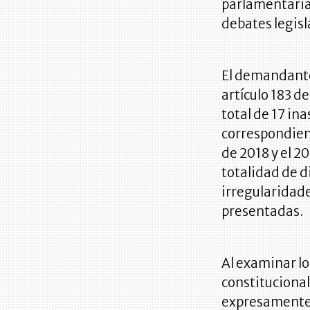
parlamentaria
debates legisl
El demandante
artículo 183 d
total de 17 in
correspondient
de 2018 y el 2
totalidad de d
irregularidade
presentadas.
Al examinar lo
constitucional
expresamente l