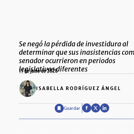
Se negó la pérdida de investidura al
determinar que sus inasistencias co
senador ocurrieron en periodos
legislativos diferentes
11 de junio de 2026
ISABELLA RODRÍGUEZ ÁNGEL
Guardar