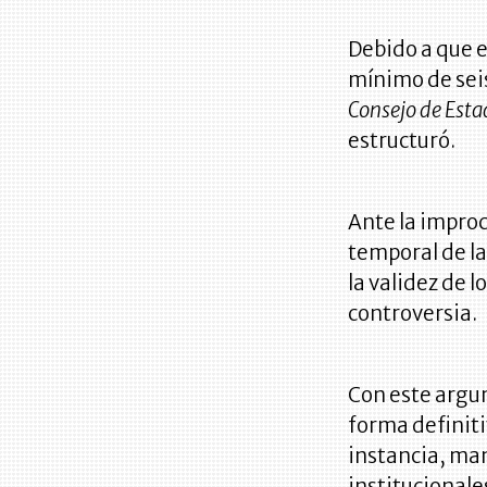
Debido a que e
mínimo de seis
Consejo de Est
estructuró.
Ante la improc
temporal de la
la validez de l
controversia.
Con este argum
forma definit
instancia, man
institucionale