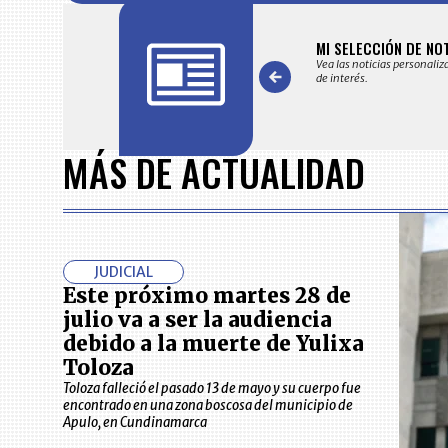
FICACIONES Y ALERTAS
MI SELECCIÓN DE NO
 en su correo electrónico las noticias seleccionadas por nuestro
Vea las noticias personaliz
 editorial exclusivamente para usted.
de interés.
Item
1
MÁS DE ACTUALIDAD
of
7
JUDICIAL
Este próximo martes 28 de
julio va a ser la audiencia
debido a la muerte de Yulixa
Toloza
Toloza falleció el pasado 13 de mayo y su cuerpo fue
encontrado en una zona boscosa del municipio de
Apulo, en Cundinamarca