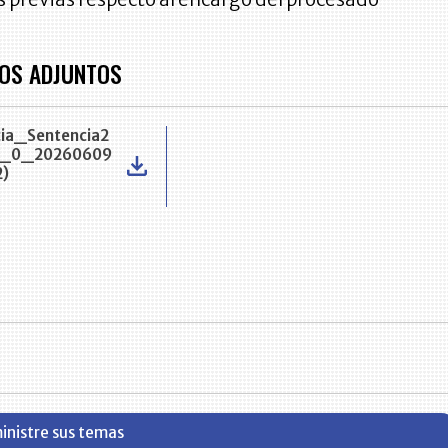
OS ADJUNTOS
ia_Sentencia2
0_0_20260609
2)
inistre sus temas