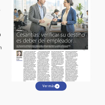
e
a
n
Ver más