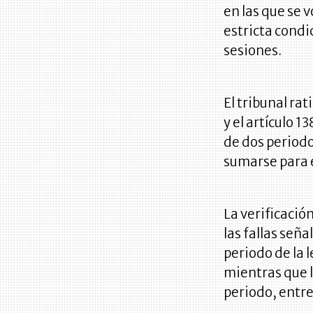
en las que se 
estricta cond
sesiones.
El tribunal ra
y el artículo 
de dos periodo
sumarse para 
La verificació
las fallas señ
periodo de la 
mientras que l
periodo, entre