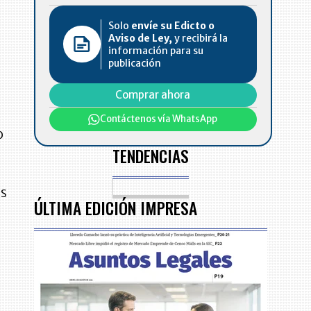
Solo
envíe su Edicto o
Aviso de Ley,
y recibirá la
información para su
publicación
n
Comprar ahora
Contáctenos vía WhatsApp
o
TENDENCIAS
a
es
ÚLTIMA EDICIÓN IMPRESA