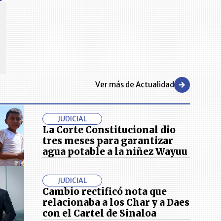
CENTRO DE CONVENCIONES
Reviva en primera fila todos los foros y cátedras LR. Espacios de
s y regiones del
conocimiento alrededor de los temas económicos, empresariales y
.000 primeras empresas
financieros que permiten el posicionamiento y desarrollo de los
negocios en el país.
Ver más de Actualidad
JUDICIAL
La Corte Constitucional dio
tres meses para garantizar
agua potable a la niñez Wayuu
JUDICIAL
Cambio rectificó nota que
relacionaba a los Char y a Daes
con el Cartel de Sinaloa