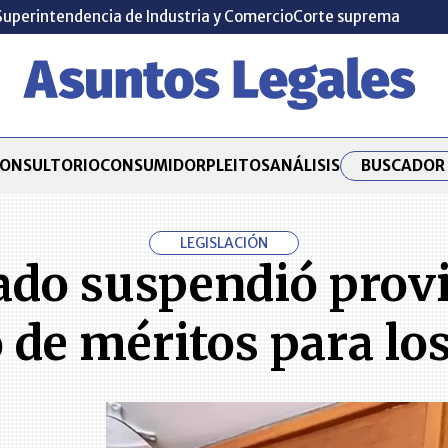
Superintendencia de Industria y Comercio
Corte suprema
BUSCADOR 
ONSULTORIO
CONSUMIDOR
PLEITOS
ANÁLISIS
LEGISLACIÓN
ado suspendió prov
 de méritos para los