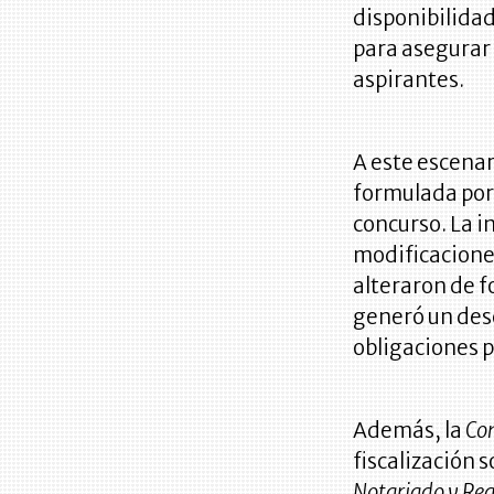
disponibilidad
para asegurar 
aspirantes.
A este escenar
formulada por
concurso. La 
modificaciones
alteraron de f
generó un dese
obligaciones 
Además, la
Con
fiscalización s
Notariado y Reg