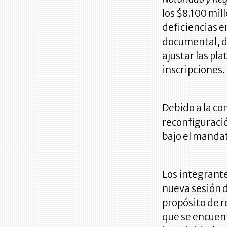
los $8.100 mil
deficiencias en
documental, de
ajustar las pl
inscripciones.
Debido a la co
reconfiguració
bajo el manda
Los integrant
nueva sesión d
propósito de re
que se encuen