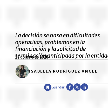
La decisión se basa en dificultades
operativas, problemas en la
financiación y la solicitud de
terminación anticipada por la entida
26 de mayo de 2026
ISABELLA RODRÍGUEZ ÁNGEL
Guardar