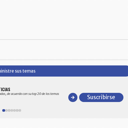
inistre sus temas
BITÁCORA EMPRESARIAL 10.000 LR
TICIAS
Recopilación clasificada por sectores económico
adas, de acuerdo con su top 20 de los temas
comportamiento general y detallado de las 10
Suscribirse
en ventas en Colombia