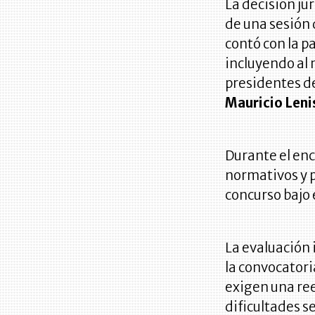
La decisión ju
de una sesión 
contó con la p
incluyendo al 
presidentes d
Mauricio Leni
Durante el enc
normativos y 
concurso bajo
La evaluación 
la convocatori
exigen una ree
dificultades s