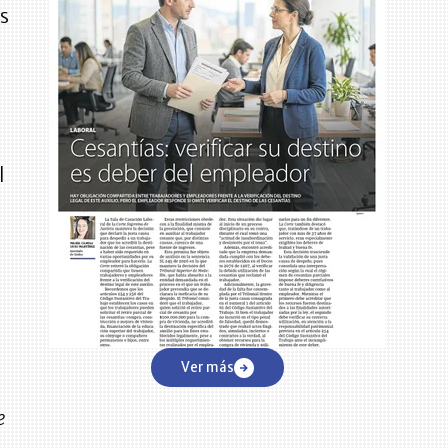
os
l
e
Ver más
e