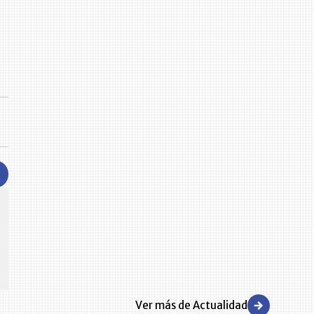
CENTRO DE CONVENCIONES
Reviva en primera fila todos los foros y cátedras LR. Espacios de
s y regiones del
conocimiento alrededor de los temas económicos, empresariales y
.000 primeras empresas
financieros que permiten el posicionamiento y desarrollo de los
negocios en el país.
Ver más de Actualidad