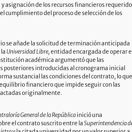
 y asignación de los recursos financieros requerid
el cumplimiento del proceso de selección de los
io se añade la solicitud de terminación anticipada
 la
Universidad Libre,
entidad encargada de operar e
institución académica argumentó que las
 posteriores introducidas al cronograma inicial
orma sustancial las condiciones del contrato, lo qu
quilibrio financiero que impide seguir con las
pactadas originalmente.
traloría General de la República
inició una
obre el contrato suscrito entre la
Superintendencia d
istro
y la citada universidad por un valor superior a