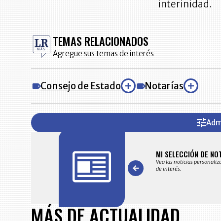
interinidad.
TEMAS RELACIONADOS
Agregue sus temas de interés
Consejo de Estado
Notarías
Adm
FICACIONES Y ALERTAS
MI SELECCIÓN DE NO
 en su correo electrónico las noticias seleccionadas por nuestro
Vea las noticias personaliz
 editorial exclusivamente para usted.
de interés.
Item
1
MÁS DE ACTUALIDAD
of
7