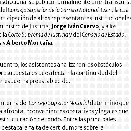
risdiccional se publicó formalmente en el transcurs
del
Consejo Superior de la Carrera Notarial, Cscn
, la cual
articipación de altos representantes institucionale
ministro de Justicia,
Jorge Iván Cuervo
, y a los
e la
Corte Suprema de Justicia
y del
Consejo de Estado
,
s
y
Alberto Montaña.
uentro, los asistentes analizaron los obstáculos
presupuestales que afectan la continuidad del
 el esquema preestablecido.
interna del
Consejo Superior Notarial
determinó que
a afronta inconvenientes operativos y legales que
structuración de fondo. Entre las principales
e destaca la falta de certidumbre sobre la