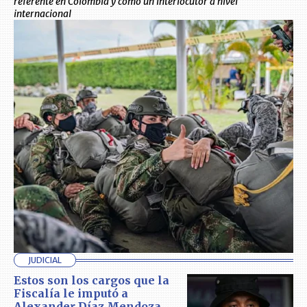
referente en Colombia y como un interlocutor a nivel
internacional
JUDICIAL
Estos son los cargos que la
Fiscalía le imputó a
Alexander Díaz Mendoza,