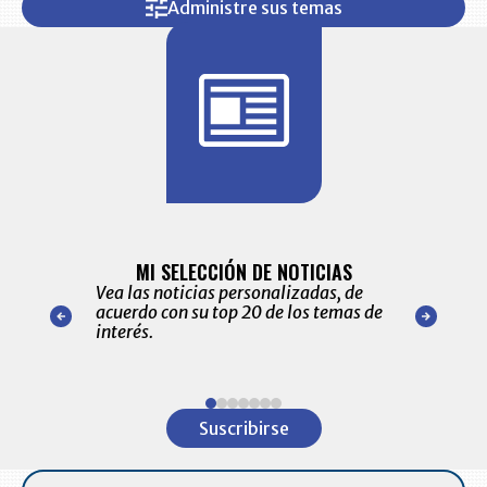
Administre sus temas
BITÁCORA 
ALERTAS
MI SELECCIÓN DE NOTICIAS
Recopilación
ónico las
Vea las noticias personalizadas, de
económicos 
r nuestro
acuerdo con su top 20 de los temas de
comportamie
amente para
interés.
de las 10.0
ventas en C
Item
1
Suscribirse
of
7