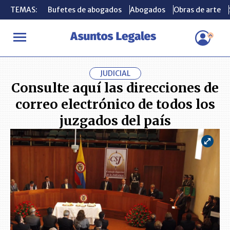
TEMAS:
TEMAS:
Bufetes de abogados
Bufetes de abogados
Abogados
Abogados
Obras de arte
Obras de arte
INICIO
ACTUALIDAD
Consulte aquí las direcciones de correo ele
JUDICIAL
Consulte aquí las direcciones de
correo electrónico de todos los
juzgados del país