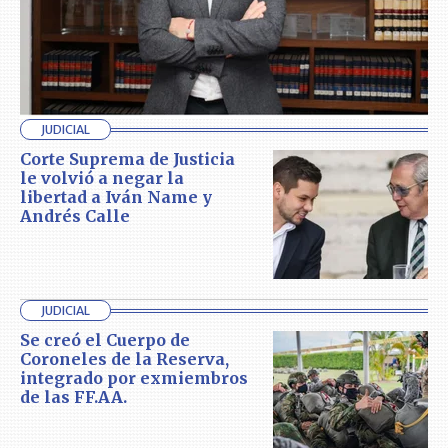
JUDICIAL
Corte Suprema de Justicia
le volvió a negar la
libertad a Iván Name y
Andrés Calle
JUDICIAL
Se creó el Cuerpo de
Coroneles de la Reserva,
integrado por exmiembros
de las FF.AA.