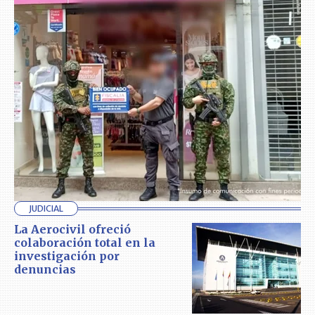
JUDICIAL
La Aerocivil ofreció
colaboración total en la
investigación por
denuncias