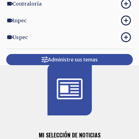
Contraloría
Inpec
Uspec
Administre sus temas
BITÁCORA 
ALERTAS
MI SELECCIÓN DE NOTICIAS
Recopilación
ónico las