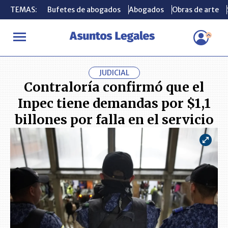
TEMAS:
TEMAS:
Bufetes de abogados
Bufetes de abogados
Abogados
Abogados
Obras de arte
Obras de arte
INICIO
ACTUALIDAD
Contraloría confirmó que el Inpec tiene dem
JUDICIAL
Contraloría confirmó que el
Inpec tiene demandas por $1,1
billones por falla en el servicio