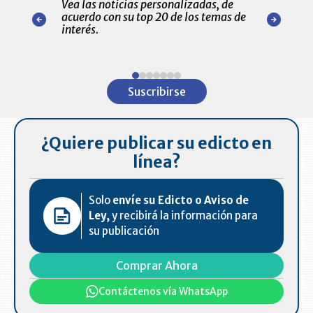
Vea las noticias personalizadas, de
económicos 
r nuestro
acuerdo con su top 20 de los temas de
comportamie
amente para
interés.
de las 10.0
ventas en C
Item
1
Suscribirse
of
7
¿Quiere publicar su edicto en
línea?
Solo
envíe su Edicto o Aviso de
Ley,
y recibirá la información para
su publicación
Comprar Ahora
Contáctenos vía WhatsApp