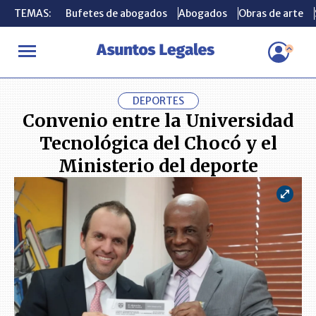
TEMAS:
TEMAS:
Bufetes de abogados
Bufetes de abogados
Abogados
Abogados
Obras de arte
Obras de arte
INICIO
ACTUALIDAD
Convenio entre la Universidad Tecnológica 
DEPORTES
Convenio entre la Universidad
Tecnológica del Chocó y el
Ministerio del deporte