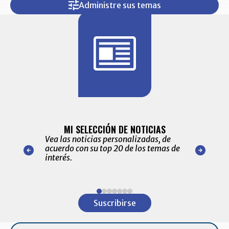
Administre sus temas
BITÁCORA 
ALERTAS
MI SELECCIÓN DE NOTICIAS
Recopilación
ónico las
Vea las noticias personalizadas, de
económicos 
r nuestro
acuerdo con su top 20 de los temas de
comportamie
amente para
interés.
de las 10.0
ventas en C
Item
1
Suscribirse
of
7