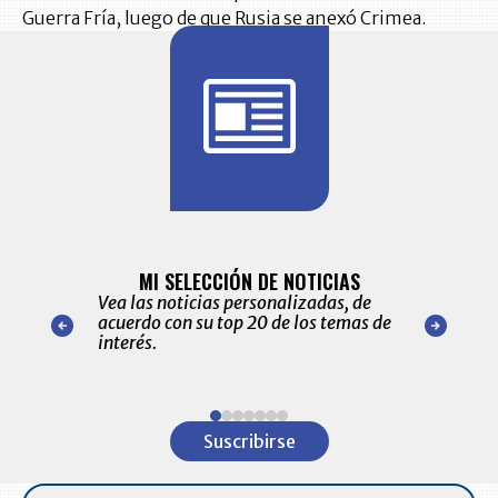
Guerra Fría, luego de que Rusia se anexó Crimea.
BITÁCORA 
ALERTAS
MI SELECCIÓN DE NOTICIAS
Recopilación
ónico las
Vea las noticias personalizadas, de
económicos 
r nuestro
acuerdo con su top 20 de los temas de
comportamie
amente para
interés.
de las 10.0
ventas en C
Item
1
Suscribirse
of
7