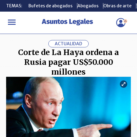
TEMAS:
TEMAS:
Bufetes de abogados
Bufetes de abogados
Abogados
Abogados
Obras de arte
Obras de arte
INICIO
ACTUALIDAD
Corte de La Haya ordena a Rusia pagar U
ACTUALIDAD
Corte de La Haya ordena a
Rusia pagar US$50.000
millones