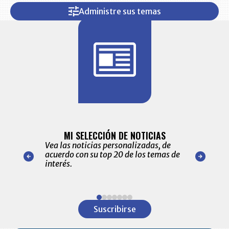
Administre sus temas
BITÁCORA 
ALERTAS
MI SELECCIÓN DE NOTICIAS
Recopilación
ónico las
Vea las noticias personalizadas, de
económicos 
r nuestro
acuerdo con su top 20 de los temas de
comportamie
amente para
interés.
de las 10.0
ventas en C
Item
1
Suscribirse
of
7