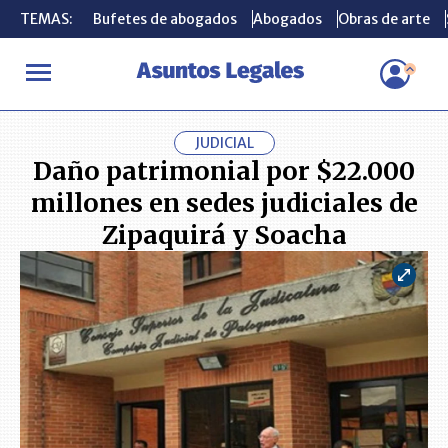
TEMAS:
TEMAS:
Bufetes de abogados
Bufetes de abogados
Abogados
Abogados
Obras de arte
Obras de arte
INICIO
ACTUALIDAD
Daño patrimonial por $22.000 millones en
JUDICIAL
Daño patrimonial por $22.000
millones en sedes judiciales de
Zipaquirá y Soacha