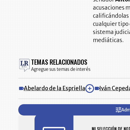
acusaciones m
calificándolas
cualquier tip
sistema judici
mediáticas.
TEMAS RELACIONADOS
Agregue sus temas de interés
Abelardo de la Espriella
Iván Ceped
Adm
FICACIONES Y ALERTAS
MI SELECCIÓN DE NO