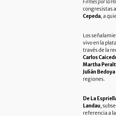
Firmes por la Pa
congresistas a
Cepeda
, a qu
Los señalamie
vivo en la pla
través de la re
Carlos Caiced
Martha Peralta
Julián Bedoya
regiones.
De La Espriell
Landau
, subs
referencia a l