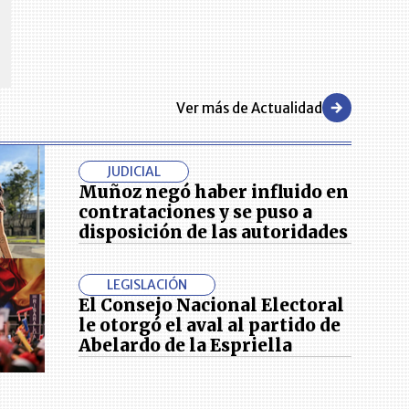
s y regiones del
conocimiento alrededor de los temas económicos, empresariales y
.000 primeras empresas
financieros que permiten el posicionamiento y desarrollo de los
negocios en el país.
Ver más de Actualidad
JUDICIAL
Muñoz negó haber influido en
contrataciones y se puso a
disposición de las autoridades
LEGISLACIÓN
El Consejo Nacional Electoral
le otorgó el aval al partido de
Abelardo de la Espriella