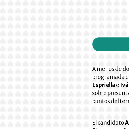
A menos de do
programada el
Espriella
e
Ivá
sobre presunta
puntos del ter
El candidato
A