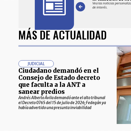
 en su correo electrónico las noticias seleccionadas por nuestro
Vea las noticias personaliz
 editorial exclusivamente para usted.
de interés.
Item
1
MÁS DE ACTUALIDAD
of
7
JUDICIAL
Ciudadano demandó en el
Consejo de Estado decreto
que faculta a la ANT a
sanear predios
Andrés Alberto Ávila demandó ante el alto tribunal
el Decreto 0765 del 15 de julio de 2026; Fedegán ya
había advertido una presunta inviabilidad