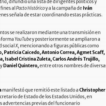
tria
, difundió una lista de dirigentes políticos y
fines al
Pacto Histórico
y a la campaña de
Iván
ienes señala de estar coordinando estas prácticas.
ntos se realizaron mediante una transmisión en
taforma
YouTube
y posteriormente se ampliaron a
d social
X
, mencionando a figuras públicas como
o, Patricia Caicedo, Antonio Correa, Agmet Scaff,
, Isabel Cristina Zuleta, Carlos Andrés Trujillo,
y
Daniel Quintero,
entre otros nombres de diversa
a
manifestó que remitió este listado a
Christopher
ecretario de Estado de los Estados Unidos, en
as advertencias previas del funcionario