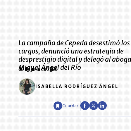
La campaña de Cepeda desestimó los
cargos, denunció una estrategia de
desprestigio digital y delegó al abog
Miguel Ángel del Río
09 de junio de 2026
ISABELLA RODRÍGUEZ ÁNGEL
Guardar