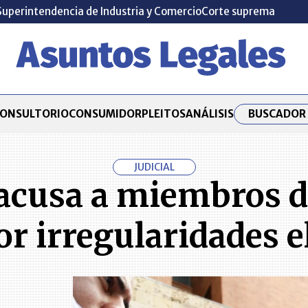
Superintendencia de Industria y Comercio
Corte suprema
BUSCADOR 
ONSULTORIO
CONSUMIDOR
PLEITOS
ANÁLISIS
JUDICIAL
 acusa a miembros 
r irregularidades e