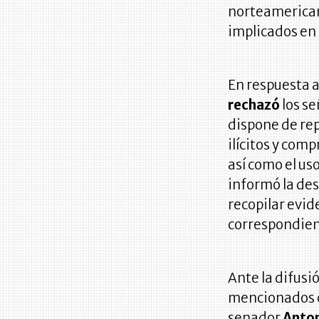
norteamerican
implicados en 
En respuesta a
rechazó
los se
dispone de re
ilícitos y com
así como el us
informó la de
recopilar evid
correspondien
Ante la difusió
mencionados c
senador
Anton