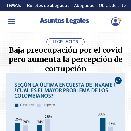
TEMAS:
TEMAS:
Bufetes de abogados
Bufetes de abogados
Abogados
Abogados
Obras de arte
Obras de arte
INICIO
ACTUALIDAD
Baja preocupación por el covid pero aume
LEGISLACIÓN
Baja preocupación por el covid
pero aumenta la percepción de
corrupción