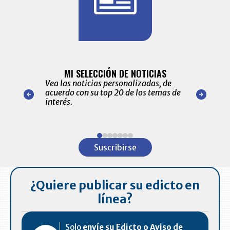
BITÁCORA 
ALERTAS
MI SELECCIÓN DE NOTICIAS
Recopilación
ónico las
Vea las noticias personalizadas, de
económicos 
r nuestro
acuerdo con su top 20 de los temas de
comportamie
amente para
interés.
de las 10.0
ventas en C
Item
1
Suscribirse
of
7
¿Quiere publicar su edicto en
línea?
Solo
envíe su Edicto o Aviso de