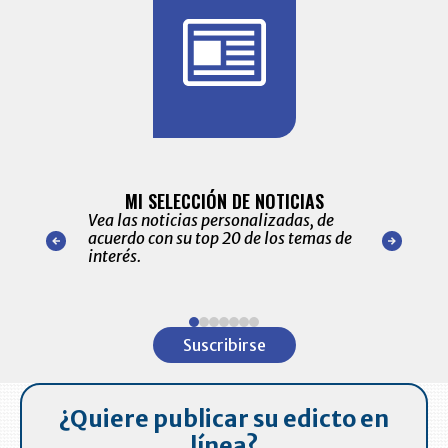
BITÁCORA 
ALERTAS
MI SELECCIÓN DE NOTICIAS
Recopilación
ónico las
Vea las noticias personalizadas, de
económicos 
r nuestro
acuerdo con su top 20 de los temas de
comportamie
amente para
interés.
de las 10.0
ventas en C
Item
1
Suscribirse
of
7
¿Quiere publicar su edicto en
línea?