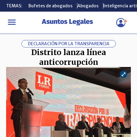
TEMAS:
TEMAS:
Bufetes de abogados
Bufetes de abogados
Abogados
Abogados
Inteligencia arti
Inteligencia arti
INICIO
ACTUALIDAD
Distrito lanza línea anticorrupción
DECLARACIÓN POR LA TRANSPARENCIA
Distrito lanza línea
anticorrupción