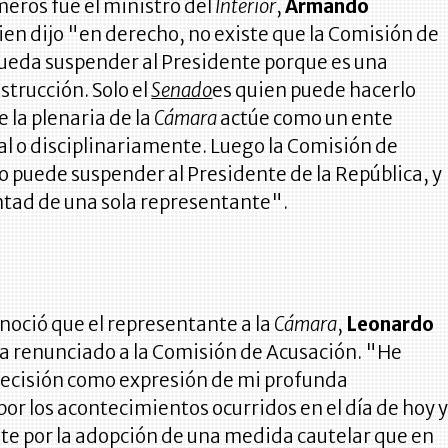
meros fue el ministro del
Interior
,
Armando
uien dijo "en derecho, no existe que la Comisión de
ueda suspender al Presidente porque es una
strucción. Solo el
Senado
es quien puede hacerlo
 la plenaria de la
Cámara
actúe como un ente
l o disciplinariamente. Luego la Comisión de
 puede suspender al Presidente de la República, y
ntad de una sola representante".
noció que el representante a la
Cámara
,
Leonardo
ía renunciado a la Comisión de Acusación. "He
ecisión como expresión de mi profunda
or los acontecimientos ocurridos en el día de hoy 
te por la adopción de una medida cautelar que en