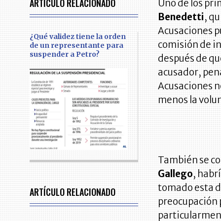
ARTÍCULO RELACIONADO
Uno de los pri
Benedetti
, q
Acusaciones p
¿Qué validez tiene la orden
comisión de in
de un representante para
suspender a Petro?
después de que
acusador, pena
Acusaciones no
menos la volu
También se co
Gallego
, habr
tomado esta d
ARTÍCULO RELACIONADO
preocupación p
particularmen