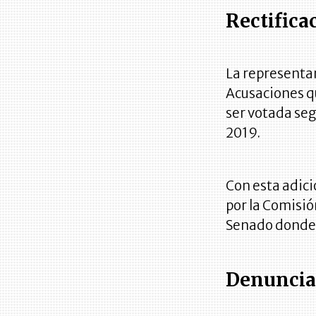
Rectifica
La representan
Acusaciones qu
ser votada seg
2019.
Con esta adici
por la Comisión
Senado donde s
Denuncia 