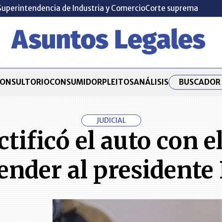
Superintendencia de Industria y Comercio
Corte suprema
BUSCADOR 
ONSULTORIO
CONSUMIDOR
PLEITOS
ANÁLISIS
JUDICIAL
ctificó el auto con e
ender al presidente 