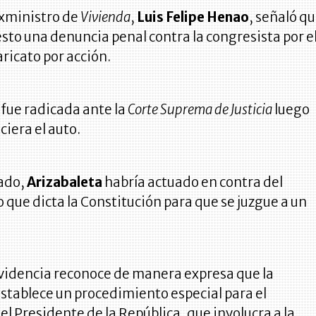
exministro de
Vivienda
,
Luis Felipe Henao
, señaló q
sto una denuncia penal contra la congresista por e
aricato por acción.
fue radicada ante la
Corte Suprema de Justicia
luego
ciera el auto.
ado,
Arizabaleta
habría actuado en contra del
que dicta la Constitución para que se juzgue a un
ovidencia reconoce de manera expresa que la
stablece un procedimiento especial para el
l Presidente de la República, que involucra a la