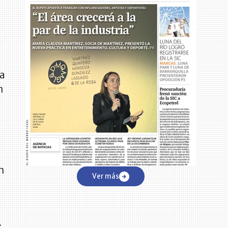
ta
n
n
Ver más
.