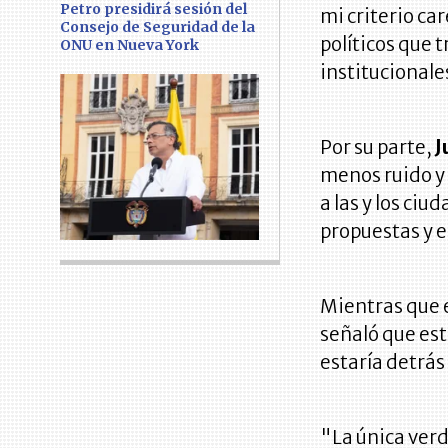
Petro presidirá sesión del
mi criterio ca
Consejo de Seguridad de la
políticos que 
ONU en Nueva York
institucionale
Por su parte,
J
menos ruido y
a las y los ci
propuestas y e
Mientras que 
señaló que est
estaría detrás
"La única ver