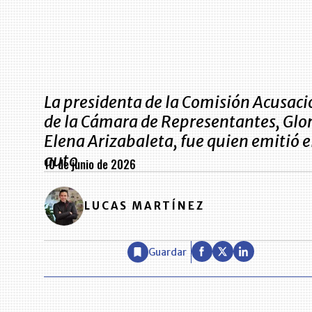
La presidenta de la Comisión Acusaci
de la Cámara de Representantes, Glo
Elena Arizabaleta, fue quien emitió e
auto
10 de junio de 2026
LUCAS MARTÍNEZ
Guardar