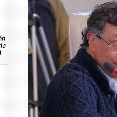
ón
ria
l