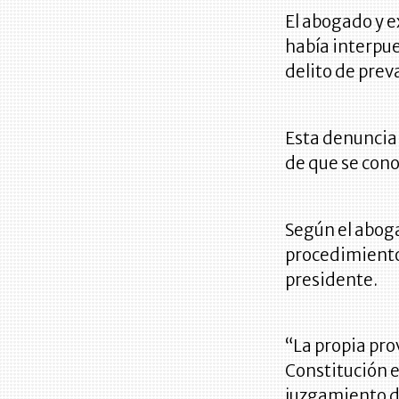
El abogado y 
había interpue
delito de prev
Esta denuncia 
de que se cono
Según el abog
procedimiento 
presidente.
“La propia pr
Constitución e
juzgamiento de