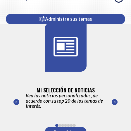
Administre sus temas
BITÁCORA 
ALERTAS
MI SELECCIÓN DE NOTICIAS
Recopilación
ónico las
Vea las noticias personalizadas, de
económicos 
r nuestro
acuerdo con su top 20 de los temas de
comportamie
amente para
interés.
de las 10.0
ventas en C
Item
1