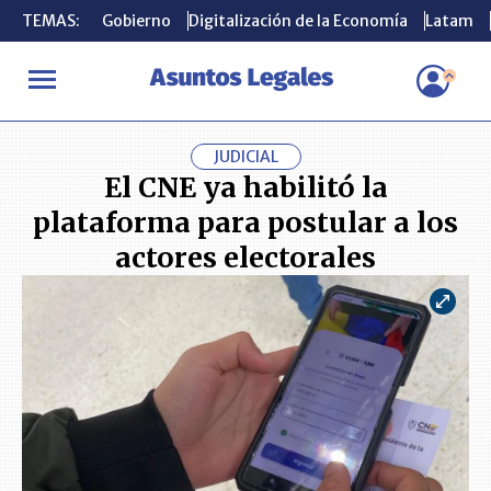
TEMAS:
TEMAS:
Gobierno
Gobierno
Digitalización de la Economía
Digitalización de la Economía
Latam
Latam
INICIO
ACTUALIDAD
El CNE ya habilitó la plataforma para post
JUDICIAL
El CNE ya habilitó la
plataforma para postular a los
actores electorales