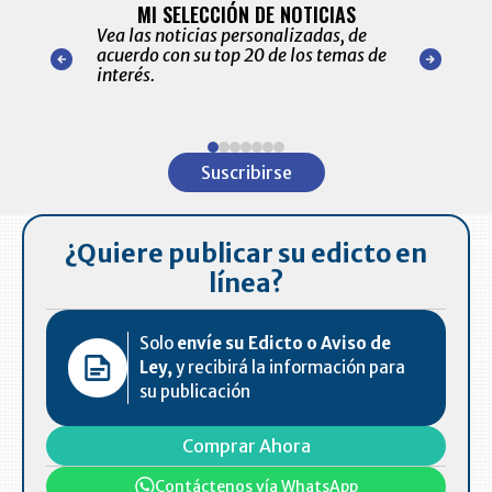
ALERTAS
MI SELECCIÓN DE NOTICIAS
Recopilación
ónico las
Vea las noticias personalizadas, de
económicos 
r nuestro
acuerdo con su top 20 de los temas de
comportamie
amente para
interés.
de las 10.0
ventas en C
Item
1
Suscribirse
of
7
¿Quiere publicar su edicto en
línea?
Solo
envíe su Edicto o Aviso de
Ley,
y recibirá la información para
su publicación
Comprar Ahora
Contáctenos vía WhatsApp