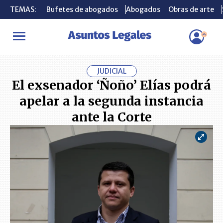
TEMAS:
TEMAS:
Bufetes de abogados
Bufetes de abogados
Abogados
Abogados
Obras de arte
Obras de arte
INICIO
ACTUALIDAD
El exsenador ‘Ñoño’ Elías podrá apelar a 
JUDICIAL
El exsenador ‘Ñoño’ Elías podrá
apelar a la segunda instancia
ante la Corte