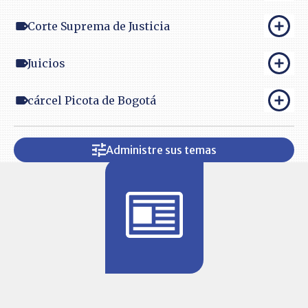
Corte Suprema de Justicia
Juicios
cárcel Picota de Bogotá
Administre sus temas
BITÁCORA 