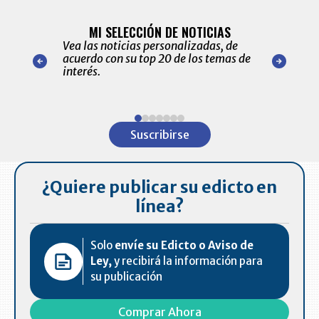
BITÁCORA 
ALERTAS
MI SELECCIÓN DE NOTICIAS
Recopilación
ónico las
Vea las noticias personalizadas, de
económicos 
r nuestro
acuerdo con su top 20 de los temas de
comportamie
amente para
interés.
de las 10.0
ventas en C
Item
1
Suscribirse
of
7
¿Quiere publicar su edicto en
línea?
Solo
envíe su Edicto o Aviso de
Ley,
y recibirá la información para
su publicación
Comprar Ahora