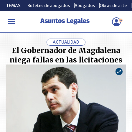
TEMAS:
TEMAS:
Bufetes de abogados
Bufetes de abogados
Abogados
Abogados
Obras de arte
Obras de arte
INICIO
ACTUALIDAD
El Gobernador de Magdalena niega fallas e
ACTUALIDAD
El Gobernador de Magdalena
niega fallas en las licitaciones