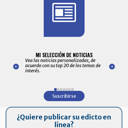
BITÁCORA 
ALERTAS
MI SELECCIÓN DE NOTICIAS
Recopilación
ónico las
Vea las noticias personalizadas, de
económicos 
r nuestro
acuerdo con su top 20 de los temas de
comportamie
amente para
interés.
de las 10.0
ventas en C
Item
1
Suscribirse
of
7
¿Quiere publicar su edicto en
línea?