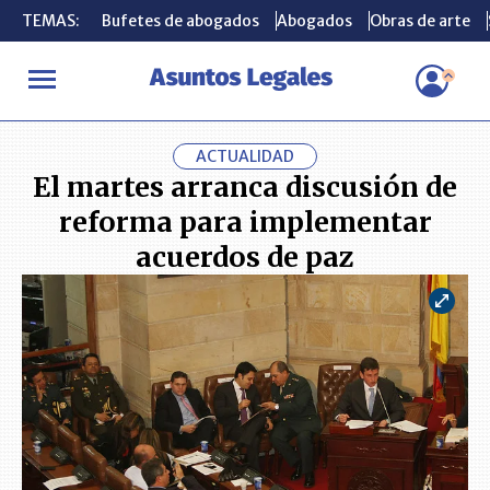
TEMAS:
TEMAS:
Bufetes de abogados
Bufetes de abogados
Abogados
Abogados
Obras de arte
Obras de arte
INICIO
ACTUALIDAD
El martes arranca discusión de reforma 
ACTUALIDAD
El martes arranca discusión de
reforma para implementar
acuerdos de paz