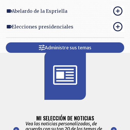
Abelardo de la Espriella
Elecciones presidenciales
Administre sus temas
BITÁCORA 
ALERTAS
MI SELECCIÓN DE NOTICIAS
Recopilación
ónico las
Vea las noticias personalizadas, de
económicos 
r nuestro
acuerdo con su top 20 de los temas de
comportamie