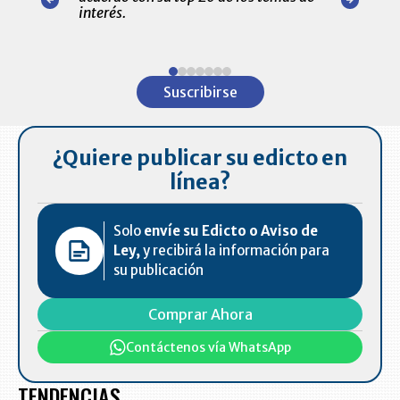
amente para
interés.
de las 10.0
ventas en C
Item
1
Suscribirse
of
7
¿Quiere publicar su edicto en
línea?
Solo
envíe su Edicto o Aviso de
Ley,
y recibirá la información para
su publicación
Comprar Ahora
Contáctenos vía WhatsApp
TENDENCIAS