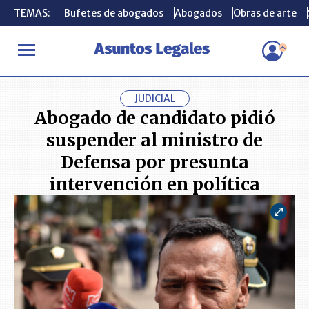
TEMAS:
TEMAS:
Bufetes de abogados
Bufetes de abogados
Abogados
Abogados
Obras de arte
Obras de arte
INICIO
ACTUALIDAD
Abogado de candidato pidió suspender al m
JUDICIAL
Abogado de candidato pidió
suspender al ministro de
Defensa por presunta
intervención en política