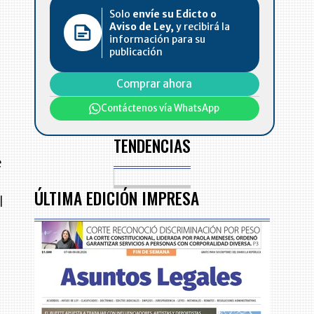
s
Solo
envíe su Edicto o
Aviso de Ley,
y recibirá la
información para su
publicación
Comprar ahora
Contáctenos vía WhatsApp
TENDENCIAS
e
ÚLTIMA EDICIÓN IMPRESA
l