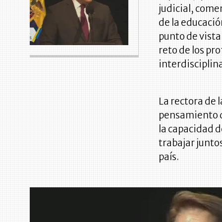
judicial, come
de la educació
punto de vista
reto de los pr
interdisciplin
La rectora de 
pensamiento de
la capacidad d
trabajar junto
país.