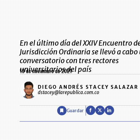
En el último día del XXIV Encuentro de
Jurisdicción Ordinaria se llevó a cabo
conversatorio con tres rectores
universitarios del país
19 de noviembre de 2021
DIEGO ANDRÉS STACEY SALAZAR
dstacey@larepublica.com.co
Guardar