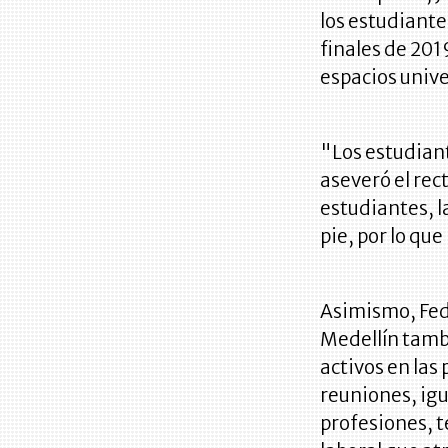
los estudiante
finales de 201
espacios unive
"Los estudiant
aseveró el rec
estudiantes, l
pie, por lo que
Asimismo, Fed
Medellín tamb
activos en las
reuniones, igu
profesiones, t