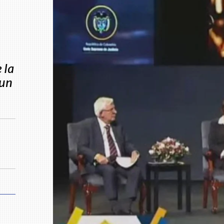
 la
 un