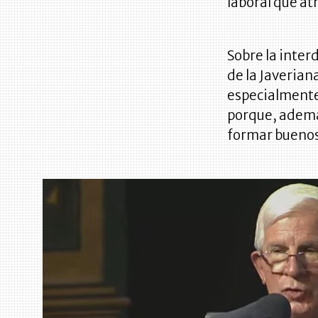
laboral que at
Sobre la inter
de la Javeria
especialmente
porque, ademá
formar bueno