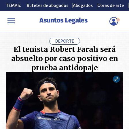
TEMAS:
TEMAS:
Bufetes de abogados
Bufetes de abogados
Abogados
Abogados
Obras de arte
Obras de arte
INICIO
ACTUALIDAD
El tenista Robert Farah será absuelto por
DEPORTE
El tenista Robert Farah será
absuelto por caso positivo en
prueba antidopaje